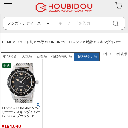
HOME
ブランド別
ラ行
LONGINES｜ロンジン
時計
スキンダイバー
1
件中
1
-
1
件表示
人気順
新着順
価格が安い順
価格が高い順
並び替え
中古
ロンジン LONGINES ヘ
リテージ スキンダイバー
L2.822.4 ブラック アラ
ビア バー 逆回転防止ベ
ゼル 復刻 メンズ 腕時計
¥
194,040
自動巻き ブラック 【中