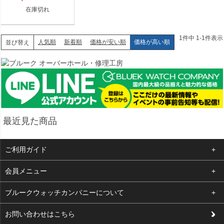
古】
在庫切れ
1
件中
1
-
1
件表示
人気順
新着順
価格が安い順
価格が高い順
並び替え
最近見た商品
ご利用ガイド
よくある質問
会員メニュー
支払い・送料
ログイン
ブルークウォッチカンパニーについて
修理依頼
お気に入り
会社概要
お問い合わせはこちら