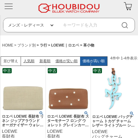
HOME
ブランド別
ラ行
LOEWE｜ロエベ
革小物
4
件中
1
-
4
件表示
人気順
新着順
価格が安い順
価格が高い順
並び替え
中古
中古
中古
ロエベ LOEWE 長財布 リ
ロエベ LOEWE 長財布 ス
ロエベ LOEWE バッグチ
ネン ジップアラウンド
ターモチーフ ロング ウ
ャーム トカゲ チャーム
オーガナイザー ウォレッ
ォレット グレインカーフ
レザー ライトブルー シル
ト レザー ベージュ シル
レザー ブラウン ゴール
バー金具 ベージュ ストラ
LOEWE
LOEWE
LOEWE
バー金具 ラウンドファス
ド金具 ラウンドファスナ
ップ 【中古】中古美品
長財布
長財布
バッグチャーム
ナー アナグラム型押し
ー 199N41CF13 【箱】