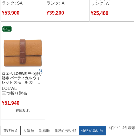
ランク: SA
ランク: A
ランク: A
【保存袋】 【中古】新品
【中古】中古美品
同様品
¥
53,900
¥
39,200
¥
25,480
中古
ロエベ LOEWE 三つ折り
財布 バーティカル ウォ
レット スモール カーフ
ソフトグレインカーフ ラ
LOEWE
イトキャラメル×ピーカ
三つ折り財布
ン シルバー金具 茶 アナ
グラム コンパクトウォレ
¥
51,940
ット 【箱】 【中古】
在庫切れ
4
件中
1
-
4
件表示
人気順
新着順
価格が安い順
価格が高い順
並び替え