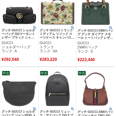
グッチ GUCCI ショルダ
グッチ GUCCI トランク
グッチ GUCCI 2WAYバッ
ーバッグ GGマーモント
ミディアム リジッド ス
グ グッチ ダイアナ スモ
レザー ブラック シャン
ーツケース キャンバス
ール トートバッグ レザー
パンゴールド金具 チェー
レザー ベージュ×ブラウ
バンブー グリーン ゴール
GUCCI
GUCCI
GUCCI
ンショルダー 黒 795228
ン ゴールド金具 フロー
ド金具 緑 ショルダー
ショルダーバッグ
トランク
2WAYバッグ
【保存袋】 【中古】中古
ラ フラワー 花柄 ダブル
832936 【保存袋】 【中
ランク: A
ランク: SA
ランク: S
美品
G 722179 【中古】新品
古】未使用保管品
同様品
¥
292,040
¥
283,220
¥
223,440
中古
中古
中古
グッチ GUCCI ショルダ
グッチ GUCCI リュッ
グッチ GUCCI 2WAYバッ
ーバッグ ジャンボGG メ
ク・デイパック GGスプ
グ ジャッキー 1961 GG