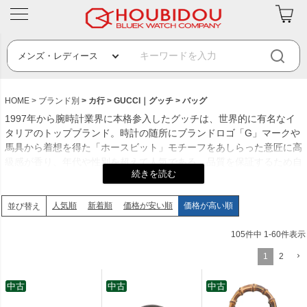
HOME
ブランド別
カ行
GUCCI｜グッチ
バッグ
1997年から腕時計業界に本格参入したグッチは、世界的に有名なイ
タリアのトップブランド。時計の随所にブランドロゴ「G」マークや
馬具から着想を得た「ホースビット」モチーフをあしらった意匠に高
級感が香り、年代や性別を超えて人気である。品質を保証するため自
らの名を冠して「ブランドの元祖」と呼ばれるグッチの時計は、品質
にこだわったスイス製も魅力。クリエイティブディレクターが変わる
度にファッションコレクションと連動した斬新なデザインが続々と発
人気順
新着順
価格が安い順
価格が高い順
並び替え
表されるのもグッチ時計の楽しみだ。常に時代の先端を彩るグッチの
時計は流行に敏感なセレブの手元からスタイリッシュな装いを完成さ
105
件中
1
-
60
件表示
せている。
1
2
創業年：1923年
発祥地：イタリア フィレンツェ
中古
中古
中古
創業者：グッチオ・グッチ