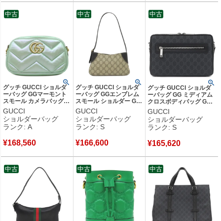
中古
中古
中古
グッチ GUCCI ショルダ
グッチ GUCCI ショルダ
グッチ GUCCI ショルダ
ーバッグ GGマーモント
ーバッグ GGエンブレム
ーバッグ GG ミディアム
スモール カメラバッグ
スモール ショルダー GG
クロスボディバッグ GG
レザー シェブロンキルテ
スプリームキャンバス ブ
スプリームキャンバス ブ
GUCCI
GUCCI
GUCCI
ィングレザー グリーン
ラック×ベージュ シルバ
ラック シルバー金具 黒
ショルダーバッグ
ショルダーバッグ
ショルダーバッグ
ゴールド金具 イリデセン
ー金具 820696 【箱】
紺 赤 ショルダー 822072
ランク: A
ランク: S
ランク: S
ト メタリック 447632
【中古】未使用保管品
【保存袋】 【中古】未使
【中古】中古美品
用保管品
¥
168,560
¥
166,600
¥
165,620
中古
中古
中古