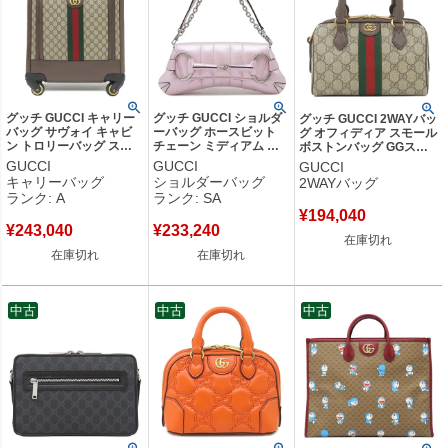
グッチ GUCCI キャリー
グッチ GUCCI ショルダ
グッチ GUCCI 2WAYバッ
バッグ サヴォイ キャビ
ーバッグ ホースビット
グ オフィディア スモール
ン トロリーバッグ スモ
チェーン ミディアム レ
ボストンバッグ GGスプ
ール GGスプリームキャ
ザー ピンクオーロラ シ
リームキャンバス レザー
GUCCI
GUCCI
GUCCI
ンバス レザー ベージュ×
ルバー金具 764255 【保
ベージュ×ダークブラウ
キャリーバッグ
ショルダーバッグ
2WAYバッグ
ブラウン ゴールド金具
存袋】 【中古】新品同様
ン ゴールド金具 茶 シェ
ランク: A
ランク: SA
スーツケース 4輪
品
リー 517350 【保存袋】
¥
194,040
693646 【保存袋】 【中
【中古】
¥
243,040
¥
233,240
古】中古美品
在庫切れ
在庫切れ
在庫切れ
中古
中古
中古