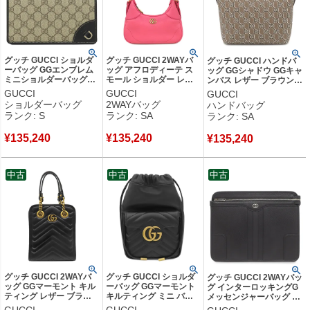
グッチ GUCCI ショルダ
グッチ GUCCI 2WAYバ
グッチ GUCCI ハンドバ
ーバッグ GGエンブレム
ッグ アフロディーテ ス
ッグ GGシャドウ GGキャ
ミニショルダーバッグ
モール ショルダー レザ
ンバス レザー ブラウン
GGスプリームキャンバ
ー ピンク ヴィンテージ
ゴールド金具 795059
GUCCI
GUCCI
GUCCI
ス ブラック×ベージュ ゴ
金具 GG チェーン ハーフ
【箱】 【中古】新品同様
ショルダーバッグ
2WAYバッグ
ハンドバッグ
ールド金具 820688
ムーン 731817 【中古】
品
ランク: S
ランク: SA
ランク: SA
【箱】 【中古】未使用保
新品同様品
管品
¥
135,240
¥
135,240
¥
135,240
中古
中古
中古
グッチ GUCCI 2WAYバ
グッチ GUCCI ショルダ
グッチ GUCCI 2WAYバッ
ッグ GGマーモント キル
ーバッグ GGマーモント
グ インターロッキングG
ティング レザー ブラッ
キルティング ミニ バケ
メッセンジャーバッグ レ
ク ゴールド金具 黒 ショ
ット レザー シェブロン
ザー ブラック シルバー金