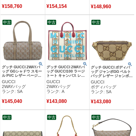
品
品
¥
158,760
¥
154,154
¥
148,960
中古
中古
中古
グッチ GUCCI 2WAYバ
グッチ GUCCI 2WAYバ
グッチ GUCCI ボディバ
ッグ GGシャドウ スモー
ッグ GUCCI100 ラージ
ッグ ジャンボGG ベルト
ル PVC レザー ベージュ
トート キャンバス レザ
バッグ レザー ジャンボ
ゴールド金具 ハンドバッ
ー ナチュラル×レッド×ブ
GGキャンバス ベージュ×
GUCCI
GUCCI
GUCCI
グ ショルダーバッグ
ルー ゴールド金具 100周
ブラウン ゴールド金具 ウ
2WAYバッグ
2WAYバッグ
ボディバッグ
726428 【保存袋】 【中
年記念モデル トートバッ
エストバッグ 茶 696031
ランク: SA
ランク: A
ランク: SA
古】新品同様品
グ 659980 【中古】中古
【中古】新品同様品
美品
¥
145,040
¥
143,080
¥
143,080
中古
中古
中古