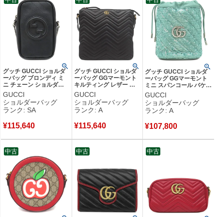
グッチ GUCCI ショルダ
グッチ GUCCI ショルダ
グッチ GUCCI ショルダ
ーバッグ ブロンディ ミ
ーバッグ GGマーモント
ーバッグ GGマーモント
ニ チェーン ショルダー
キルティング レザー ブ
ミニ スパンコール バケッ
レザー ブラック シルバ
ラック ゴールド金具 ダ
ト レザー スパンコール
GUCCI
GUCCI
GUCCI
ー金具 黒 GG ロゴ ポシ
ブルG 523369 【中古】
エメラルド ガンメタル金
ショルダーバッグ
ショルダーバッグ
ショルダーバッグ
ェット 760315 【箱】
中古美品
具 ダイアゴナル 575163
ランク: SA
ランク: A
ランク: A
【中古】新品同様品
【箱】 【中古】中古美品
¥
115,640
¥
115,640
¥
107,800
中古
中古
中古