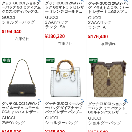
グッチ GUCCI ショルダ
グッチ GUCCI 2WAYバ
グッチ GUCCI 2WAYバッ
ーバッグ GG ミディアム
ッグ GGマトラッセ レザ
グ ドラえもんコラボ トー
クロスボディバッグ GG
ー オレンジ ゴールド金
ト レザー ミニGGスプリ
スプリームキャンバス ブ
具 ダブルG ハンドバッグ
ームキャンバス ベージュ
GUCCI
GUCCI
GUCCI
ラック シルバー金具 黒
ショルダー 727793 【中
×レッド ゴールド金具 ど
ショルダーバッグ
2WAYバッグ
2WAYバッグ
ショルダー 822072 【保
古】新品同様品
らえもん ショルダー 肩掛
ランク: SA
ランク: A
存袋】 【中古】
け 653952 【中古】中古
¥
194,040
美品
¥
180,320
¥
176,400
在庫切れ
在庫切れ
在庫切れ
中古
中古
中古
グッチ GUCCI 2WAYバ
グッチ GUCCI ショルダ
グッチ GUCCI ショルダ
ッグ ルーチェ スモール
ーバッグ ダイアナ ナノ
ーバッグ ミニ バケット
GGキャンバス レザー ブ
バッグ レザー バンブー
GGキャンバス レザー ベ
ラック ゴールド金具 黒
ライトブルー ゴールド金
ージュ×ブラウン シャン
GUCCI
GUCCI
GUCCI
シェリーライン クラッチ
具 水色 ミニショルダー
パンゴールド金具 茶
2WAYバッグ
ショルダーバッグ
ショルダーバッグ
786027 【保存袋】 【中
ミニバッグ 760251
782919 【保存袋】 【中
古】
【箱】 【中古】
古】新品同様品