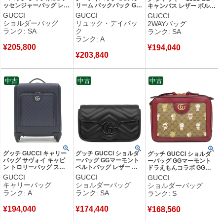
ッセンジャーバッグ レザ
リーム バックパック GG
キャンバス レザー ボルド
ー ジャンボGGレザー ブ
スプリームキャンバス ブ
ー ゴールド金具 ワンショ
GUCCI
GUCCI
GUCCI
ラック シルバー金具 黒
ラック シルバー金具 黒
ルダー 636706 【箱】
ショルダーバッグ
リュック・デイパッ
2WAYバッグ
801887 【保存袋】 【中
771158 【中古】中古美
【中古】新品同様品
ランク: SA
ク
ランク: SA
古】新品同様品
品
ランク: A
¥
205,800
¥
194,040
¥
203,840
中古
中古
中古
グッチ GUCCI キャリー
グッチ GUCCI ショルダ
グッチ GUCCI ショルダ
バッグ サヴォイ キャビ
ーバッグ GGマーモント
ーバッグ GGマーモント
ン トロリーバッグ スモ
ベルトバッグ レザー ブ
ドラえもんコラボ GGス
ール GGスプリームキャ
ラック ブラック金具 黒
プリームキャンバス ベー
GUCCI
GUCCI
GUCCI
ンバス レザー ネイビー
GG チェーンバッグ クラ
ジュ×エボニー×チェリー
キャリーバッグ
ショルダーバッグ
ショルダーバッグ
シルバー金具 スーツケー
ッチ 699757 【箱】 【中
レッド ゴールド金具
ランク: A
ランク: SA
ランク: S
ス 4輪 693646 【中古】
古】新品同様品
655596 【保存袋】 【中
中古美品
古】未使用保管品
¥
194,040
¥
174,440
¥
168,560