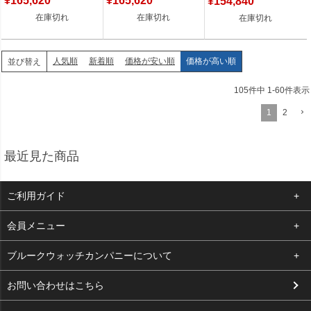
¥
165,620
¥
165,620
¥
154,840
在庫切れ
在庫切れ
在庫切れ
人気順
新着順
価格が安い順
価格が高い順
並び替え
105
件中
1
-
60
件表示
1
2
最近見た商品
ご利用ガイド
よくある質問
会員メニュー
支払い・送料
ログイン
ブルークウォッチカンパニーについて
お客様の声
お気に入り
会社概要
お問い合わせはこちら