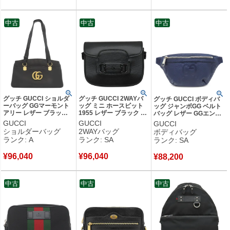
中古
中古
中古
グッチ GUCCI ショルダ
グッチ GUCCI 2WAYバ
グッチ GUCCI ボディバ
ーバッグ GGマーモント
ッグ ミニ ホースビット
ッグ ジャンボGG ベルト
アリー レザー ブラック
1955 レザー ブラック ゴ
バッグ レザー GGエンボ
ゴールド金具 黒 トート
ールド金具 黒 ショルダ
スレザー ネイビー シルバ
GUCCI
GUCCI
GUCCI
バッグ 肩掛け 550130
ーバッグ 726863 【箱】
ー金具 ウエストバッグ 紺
ショルダーバッグ
2WAYバッグ
ボディバッグ
【中古】中古美品
【中古】新品同様品
658582 【保存袋】 【中
ランク: A
ランク: SA
ランク: SA
古】新品同様品
¥
96,040
¥
96,040
¥
88,200
中古
中古
中古