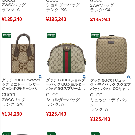
GUCCI
GUCCI
GUCCI
ルダー ハンドバッグ
キルティングレザー ブラ
具 ブリーフケース ショル
2WAYバッグ
ショルダーバッグ
2WAYバッグ
696123 【箱】 【中古】
ック マットゴールド金具
ダー セカンドバッグ
ランク: A
ランク: SA
ランク: SA
中古美品
ダブルG 746433 【箱】
735111 【保存袋】 【中
【中古】新品同様品
古】新品同様品
¥
135,240
¥
135,240
¥
135,240
中古
中古
中古
グッチ GUCCI 2WAYバ
グッチ GUCCI ショルダ
グッチ GUCCI リュッ
ッグ ミニトート レザー
ーバッグ GGショルダー
ク・デイパック スクエア
ジャンボGGキャンバス
バッグ GGスプリームキ
バックパック GGキャン
ベージュXブラウン ゴー
ャンバス レザー ベージ
バス レザー ベージュ×ブ
GUCCI
GUCCI
GUCCI
ルド金具 茶 シェリーラ
ュ×エボニー ゴールド金
ラウン ゴールド金具 茶
2WAYバッグ
ショルダーバッグ
リュック・デイパッ
インストラップ 699406
具 茶 シェリーライン
アウトレット品 630914
ランク: SA
ランク: A
ク
【保存袋】 【中古】新品
499621 【箱】 【中古】
【保存袋】 【中古】中古
ランク: A
同様品
中古美品
美品
¥
134,260
¥
125,440
¥
125,440
中古
中古
中古