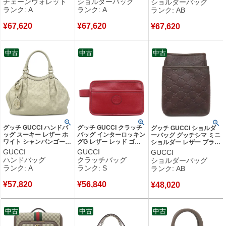
チェーンウォレット
ショルダーバッグ
ショルダーバッグ
黒 ダブルG GG クラッチ
625571 【保存袋】 【中
ランク: A
ランク: A
ランク: AB
499782 【中古】中古美
古】中古美品
品
¥
67,620
¥
67,620
¥
67,620
中古
中古
中古
グッチ GUCCI ハンドバ
グッチ GUCCI クラッチ
グッチ GUCCI ショルダ
ッグ スーキー レザー ホ
バッグ インターロッキン
ーバッグ グッチシマ ミニ
ワイト シャンパンゴール
グG レザー レッド ゴー
ショルダー レザー ブラウ
ド金具 オフホワイト GG
ルド金具 ワンポイント
ン シルバー金具 茶
GUCCI
GUCCI
GUCCI
グッチシマ トート チャ
セカンドバッグ 625764
141863 【中古】中古品
ハンドバッグ
クラッチバッグ
ショルダーバッグ
ーム付き 211944 【中
【箱】 【中古】未使用保
ランク: A
ランク: S
ランク: AB
古】中古美品
管品
¥
57,820
¥
56,840
¥
48,020
中古
中古
中古