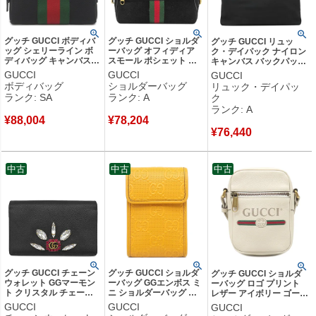
グッチ GUCCI ボディバ
グッチ GUCCI ショルダ
グッチ GUCCI リュッ
ッグ シェリーライン ボ
ーバッグ オフィディア
ク・デイパック ナイロン
ディバッグ キャンバス
スモール ポシェット ス
キャンバス バックパック
ブラック ヴィンテージ金
ウェード ブラック ゴー
ナイロン レザー ブラック
GUCCI
GUCCI
GUCCI
具 ウエストバッグ ウェ
ルド金具 シェリーライン
シルバー金具 黒 シェリー
ボディバッグ
ショルダーバッグ
リュック・デイパッ
ビングライン 630919
スエード 517350 【箱】
ライン 268184 【保存
ランク: SA
ランク: A
ク
520981 【保存袋】 【中
【中古】中古美品
袋】 【中古】中古美品
ランク: A
古】新品同様品
¥
88,004
¥
78,204
¥
76,440
中古
中古
中古
グッチ GUCCI チェーン
グッチ GUCCI ショルダ
グッチ GUCCI ショルダ
ウォレット GGマーモン
ーバッグ GGエンボス ミ
ーバッグ ロゴ プリント
ト クリスタル チェーン
ニ ショルダーバッグ レ
レザー アイボリー ゴール
ウォレット レザー ブラ
ザー GGエンボスレザー
ド金具 白 ミニ 574803
GUCCI
GUCCI
GUCCI
ック ヴィンテージ金具
イエロー シルバー金具
【中古】中古品