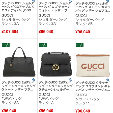
グッチ GUCCI ショルダ
グッチ GUCCI ショルダ
グッチ GUCCI ショルダ
ーバッグ GGアップル ク
ーバッグ ロゴ チェーン
ーバッグ スモール カメラ
ロスボディバッグ GGス
ウォレット レザー ブラ
バッグ レザー シェブロン
プリームキャンバス レッ
ック×レッド ヴィンテー
キルティングレザー レッ
GUCCI
GUCCI
GUCCI
ド ゴールド金具 赤 ポシ
ジ金具 GG 573807 【中
ド ゴールド金具 キルティ
ショルダーバッグ
ショルダーバッグ
ショルダーバッグ
ェット 丸型 625216 【中
古】新品同様品
ング 447632 【中古】中
ランク: SA
ランク: SA
ランク: AB
古】新品同様品
古品
¥
107,604
¥
96,040
¥
96,040
中古
中古
中古
グッチ GUCCI 2WAYバ
グッチ GUCCI 2WAYバ
グッチ GUCCI クラッチ
ッグ インターロッキング
ッグ インターロッキング
バッグ ロゴプリント キャ
G トート レザー ブラッ
G チェーンショルダー レ
ンバス レザー ベージュ×
ク ゴールド金具 黒 ハン
ザー ブラック ゴールド
ブラウン シルバー金具 セ
GUCCI
GUCCI
GUCCI
ドバッグ ショルダー
金具 黒 ハンドバッグ シ
カンドバッグ ストラップ
2WAYバッグ
2WAYバッグ
クラッチバッグ
388558 【保存袋】 【中
ョルダー アウトレット品
付 ポーチ 777165 【保存
ランク: SA
ランク: A
ランク: S
古】新品同様品
510302 【中古】中古美
袋】 【中古】未使用保管
品
品
¥
96,040
¥
96,040
¥
96,040