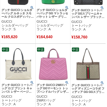
グッチ GUCCI ショルダ
グッチ GUCCI ショルダ
グッチ GUCCI トートバ
ーバッグ ルネッタ スモ
ーバッグ GG マトラッセ
ッグ GGスプリームキャ
ール クロスボディバッグ
バケット レザー グリー
ンバス レザー ブラック
レザー ソフトレザー ブ
ン ゴールド金具 緑 巾着
シルバー金具 PVCキャン
GUCCI
GUCCI
GUCCI
ラック シルバー金具 黒
728231 【保存袋】 【中
バス 626356 【中古】中
ショルダーバッグ
ショルダーバッグ
トートバッグ
ウェブストライプ ヴィン
古】中古美品
古美品
ランク: S
ランク: A
ランク: A
テージ風 863406 【保存
袋】 【中古】未使用保管
¥
165,620
¥
164,640
品
¥
158,760
中古
中古
中古
グッチ GUCCI トートバ
グッチ GUCCI 2WAYバ
グッチ GUCCI トートバ
ッグ ロゴ プリント キャ
ッグ GGマーモント トッ
ッグ ディズニーコラボ フ
ンバス レザー ベージュ×
プハンドルバッグ レザー
ィディア GG GGスプリー
ネイビー シルバー金具
CANDY MOUS ヴィンテ
ムキャンバス レザー ベー
GUCCI
GUCCI
GUCCI
肩掛け ショルダー 白 紺
ージ金具 ハンドバッグ
ジュ×ブラウン ゴールド
トートバッグ
2WAYバッグ
トートバッグ
772176 【中古】中古美
ショルダー トート
金具 三匹の子ブタ
ランク: A
ランク: A
ランク: A
品
448054 【中古】中古美
547947 【中古】中古美