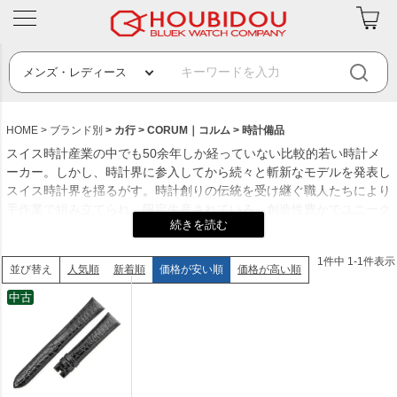
HOME
ブランド別
カ行
CORUM｜コルム
時計備品
スイス時計産業の中でも50余年しか経っていない比較的若い時計メ
ーカー。しかし、時計界に参入してから続々と斬新なモデルを発表し
スイス時計界を揺るがす。時計創りの伝統を受け継ぐ職人たちにより
手作業で組み立てられ、限定生産されている。創造性豊かでユニーク
なデザイン、時計を細部にわたって引き立たせる装飾など、コルム社
は鍵をトレードマークとしており、これはブランド最初のモットー
1
件中
1
-
1
件表示
「完全な時への鍵」（Key To Perfect Time ）に由来されている。
人気順
新着順
価格が安い順
価格が高い順
並び替え
創業年：1956年
中古
発祥地：スイスのラ・ショー＝ド＝フォン
創業者：ガストン・リース