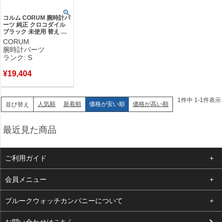
コルム CORUM 腕時計パ
ーツ 純正 クロコダイル
ブラック 未使用 替え ス
トラップ クロコバンド
CORUM
ベルト 18mm シャイニ
腕時計パーツ
ー ブラック 黒 【中古】
ランク: S
未使用保管品
¥
19,404
1
件中
1
-
1
件表示
人気順
新着順
価格が安い順
価格が高い順
並び替え
最近見た商品
ご利用ガイド
よくある質問
会員メニュー
支払い・送料
ログイン
ブルークウォッチカンパニーについて
お客様の声
お気に入り
会社概要
お問い合わせはこちら