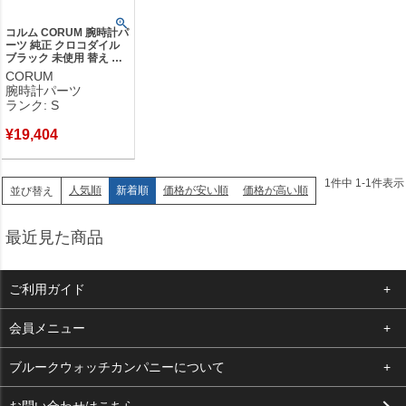
コルム CORUM 腕時計パ
ーツ 純正 クロコダイル
ブラック 未使用 替え ス
トラップ クロコバンド
CORUM
ベルト 18mm シャイニ
腕時計パーツ
ー ブラック 黒 【中古】
ランク: S
未使用保管品
¥
19,404
1
件中
1
-
1
件表示
人気順
新着順
価格が安い順
価格が高い順
並び替え
最近見た商品
ご利用ガイド
よくある質問
会員メニュー
支払い・送料
ログイン
ブルークウォッチカンパニーについて
お客様の声
お気に入り
会社概要
お問い合わせはこちら