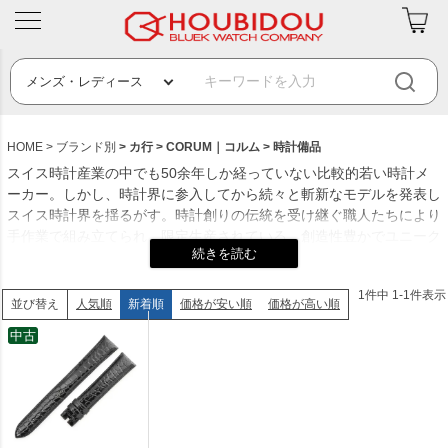
HOME
ブランド別
カ行
CORUM｜コルム
時計備品
スイス時計産業の中でも50余年しか経っていない比較的若い時計メ
ーカー。しかし、時計界に参入してから続々と斬新なモデルを発表し
スイス時計界を揺るがす。時計創りの伝統を受け継ぐ職人たちにより
手作業で組み立てられ、限定生産されている。創造性豊かでユニーク
なデザイン、時計を細部にわたって引き立たせる装飾など、コルム社
は鍵をトレードマークとしており、これはブランド最初のモットー
1
件中
1
-
1
件表示
「完全な時への鍵」（Key To Perfect Time ）に由来されている。
人気順
新着順
価格が安い順
価格が高い順
並び替え
創業年：1956年
中古
発祥地：スイスのラ・ショー＝ド＝フォン
創業者：ガストン・リース