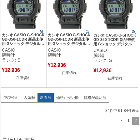
カシオ CASIO G-SHOCK
カシオ CASIO G-SHOCK
カシオ CASIO G-SHOCK
GD-350-1CDR 新品未使
GD-350-1CDR 新品未使
GD-350-1CDR 新品未使
用 Gショック デジタル
用 Gショック デジタル
用 Gショック デジタル 耐
耐衝撃 防水 バイブレー
耐衝撃 防水 バイブレー
衝撃 防水 バイブレーショ
CASIO
CASIO
CASIO
ション ブラック メンズ
ション ブラック メンズ
ン ブラック メンズ 腕時
腕時計
腕時計
腕時計
腕時計クオーツ ブラック
腕時計クオーツ ブラック
計クオーツ ブラック 【中
ランク: S
ランク: S
【中古】未使用保管品
【中古】
古】未使用保管品
¥
12,936
¥
12,936
¥
12,936
在庫切れ
在庫切れ
在庫切れ
人気順
新着順
価格が安い順
価格が高い順
並び替え
84
件中
61
-
84
件表示
1
2