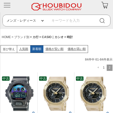
HOME
ブランド別
カ行
CASIO｜カシオ
時計
人気順
新着順
価格が安い順
価格が高い順
並び替え
84
件中
61
-
84
件表示
1
2
中古
中古
中古