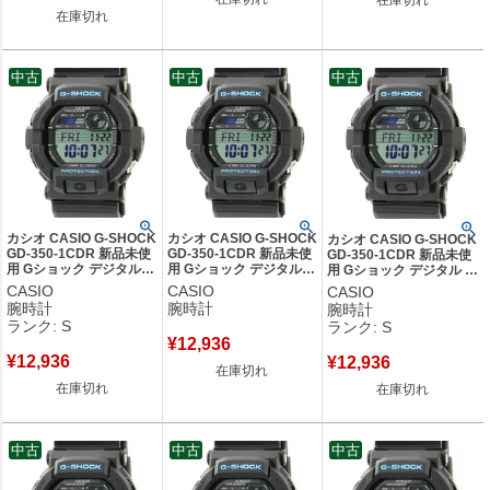
在庫切れ
中古
中古
中古
カシオ CASIO G-SHOCK
カシオ CASIO G-SHOCK
カシオ CASIO G-SHOCK
GD-350-1CDR 新品未使
GD-350-1CDR 新品未使
GD-350-1CDR 新品未使
用 Gショック デジタル
用 Gショック デジタル
用 Gショック デジタル 耐
耐衝撃 防水 バイブレー
耐衝撃 防水 バイブレー
衝撃 防水 バイブレーショ
CASIO
CASIO
CASIO
ション ブラック メンズ
ション ブラック メンズ
ン ブラック メンズ 腕時
腕時計
腕時計
腕時計
腕時計クオーツ ブラック
腕時計クオーツ ブラック
計クオーツ ブラック 【中
ランク: S
ランク: S
【中古】未使用保管品
【中古】
古】未使用保管品
¥
12,936
¥
12,936
¥
12,936
在庫切れ
在庫切れ
在庫切れ
中古
中古
中古