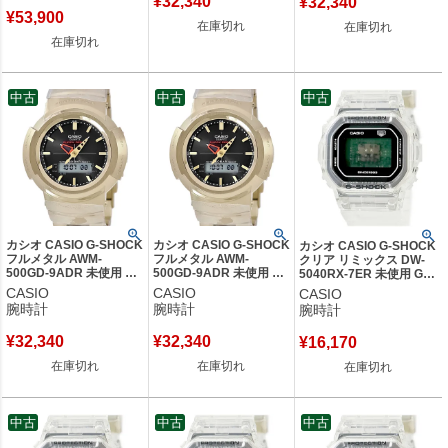
¥
32,340
¥
32,340
¥
53,900
在庫切れ
在庫切れ
在庫切れ
中古
中古
中古
カシオ CASIO G-SHOCK
カシオ CASIO G-SHOCK
カシオ CASIO G-SHOCK
フルメタル AWM-
フルメタル AWM-
クリア リミックス DW-
500GD-9ADR 未使用 タ
500GD-9ADR 未使用 タ
5040RX-7ER 未使用 Gシ
フソーラー 電波時計 耐
フソーラー 電波時計 耐
ョック デジタル 耐衝撃
CASIO
CASIO
CASIO
衝撃 防水 ゴールド メン
衝撃 防水 ゴールド メン
限定モデル メンズ 腕時計
腕時計
腕時計
腕時計
ズ 腕時計クオーツ ブラ
ズ 腕時計クオーツ ブラ
クオーツ ブラック 【中
ック 【中古】
ック 【中古】
古】
¥
32,340
¥
32,340
¥
16,170
在庫切れ
在庫切れ
在庫切れ
中古
中古
中古