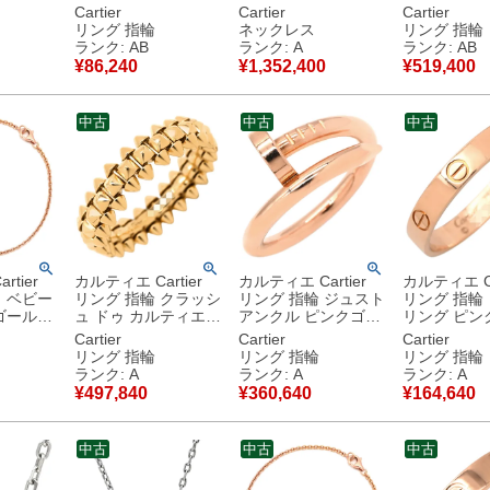
×ピンク
ルバー #48(JP8) ダ
ド K18 750 WG
SM ホワイ
Cartier
Cartier
Cartier
18K 18
イヤモンド ブリリア
Au750 18K チェーン
ド #51(JP11
リング 指輪
ネックレス
リング 指輪
マラカイト
ントカット 立爪 7.5
【中古】中古美品
750 WG 10号
ランク: AB
ランク: A
ランク: AB
号 【保証書】 【中
B4233100
¥
86,240
¥
1,352,400
¥
519,400
古品
古】中古品
中古品
中古
中古
中古
tier
カルティエ Cartier
カルティエ Cartier
カルティエ Ca
 ベビー
リング 指輪 クラッシ
リング 指輪 ジュスト
リング 指輪
ゴールド
ュ ドゥ カルティエ
アンクル ピンクゴー
リング ピン
G RG ロ
SM ピンクゴールド
ルド #51(JP11) 750
ド #62(JP2
Cartier
Cartier
Cartier
ド
#57(JP17) 750 18K
18K PG JUSTE UN
ルモデル LOV
ト
リング 指輪
リング 指輪
リング 指輪
 【中古】
PG RG 16号
CLOU 釘モチーフ 11
18K 750PG 21号
ランク: A
ランク: A
ランク: A
B4229800 【中古】
号 B4092500 【中
B4085200
¥
497,840
¥
360,640
¥
164,640
中古美品
古】中古美品
中古美品
中古
中古
中古