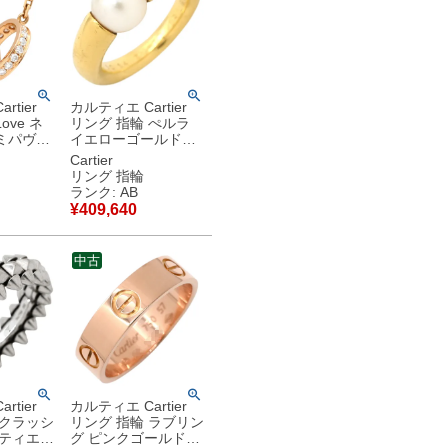
rtier
カルティエ Cartier
ove ネ
リング 指輪 ぺルラ
ミパヴェ
イエローゴールド
ド 18K
#54(JP14) 750 18K
Cartier
ベビーラブ
パール 真珠 11.5号
リング 指輪
【中古】中古品
ランク: AB
古品
¥
409,640
中古
rtier
カルティエ Cartier
 クラッシ
リング 指輪 ラブリン
ルティエ
グ ピンクゴールド