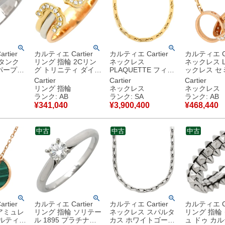
tier
カルティエ Cartier
カルティエ Cartier
カルティエ Ca
 タンク
リング 指輪 2Cリン
ネックレス
ネックレス L
パープル
グ トリニティ ダイヤ
PLAQUETTE フィガ
ックレス セ
ールド
イエローゴールド×ピ
ロ チェーン イエロー
ピンクゴール
Cartier
Cartier
Cartier
u750
ンクゴールド×ホワイ
ゴールド プレート
750 PG 
リング 指輪
ネックレス
ネックレス
スクエアカ
トゴールド
18金 750YG ロング
ダイヤ CRB7013900
ランク: AB
ランク: SA
ランク: AB
#50(JP10) ドゥーブ
5.4mm幅 【修理証明
【中古】中
¥
341,040
¥
3,900,400
¥
468,440
ルC 3カラー 750
書】 【中古】新品同
18K 11号 【中古】中
様品
古品
中古
中古
中古
tier
カルティエ Cartier
カルティエ Cartier
カルティエ Ca
アミュレ
リング 指輪 ソリテー
ネックレス スパルタ
リング 指輪
カルティエ
ル 1895 プラチナシ
カス ホワイトゴール
ュ ドゥ カ