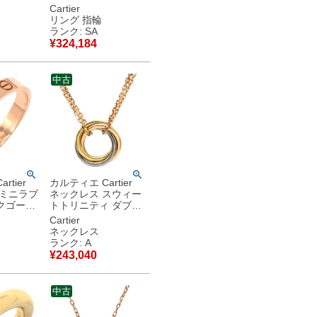
ールド
ック ホワイトゴール
Cartier
18K 18金
ド #52 LOVE Ring
リング 指輪
17号
Au750 18K 6石 12号
ランク: SA
品同様品
B4026000 【中古】
¥
324,184
新品同様品
中古
rtier
カルティエ Cartier
 ミニラブ
ネックレス スウィー
クゴール
トトリニティ ダブル
1) スモー
チェーン イエローゴ
Cartier
E Ring
ールド×ホワイトゴー
ネックレス
ルド×ピンクゴールド
ランク: A
 【中古】
18金 18K 3カラー
¥
243,040
B7218200 【箱】
【中古】中古美品
中古