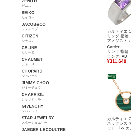
ZENITH
ゼニス
SEIKO
セイコー
JACOB&CO
ジェイコブ
カルティエ Car
CITIZEN
リング 指輪
アメジスト 
シチズン
×ホワイトゴ
Cartier
CELINE
#56(JP16) A
リング 指輪
セリーヌ
18K 18金 
ランク: AB
CHAUMET
ット 15.5号 【中古】
¥
311,640
中古品
ショーメ
CHOPARD
ショパール
中古
JIMMY CHOO
ジミーチュウ
CHARRIOL
シャリオール
GIVENCHY
ジバンシイ
STAR JEWELRY
カルティエ Car
スタージュエリー
ネックレス 
ット ドゥ 
JAEGER LECOULTRE