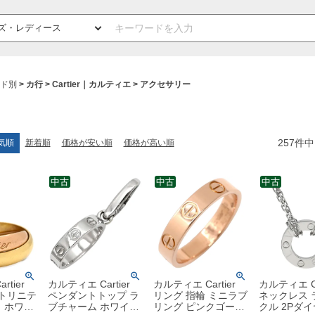
ド別
カ行
Cartier｜カルティエ
アクセサリー
257
件中
気順
新着順
価格が安い順
価格が高い順
中古
中古
中古
tier
カルティエ Cartier
カルティエ Cartier
カルティエ Ca
 トリニテ
ペンダントトップ ラ
リング 指輪 ミニラブ
ネックレス 
 ホワイ
ブチャーム ホワイト
リング ピンクゴール
クル 2Pダイ