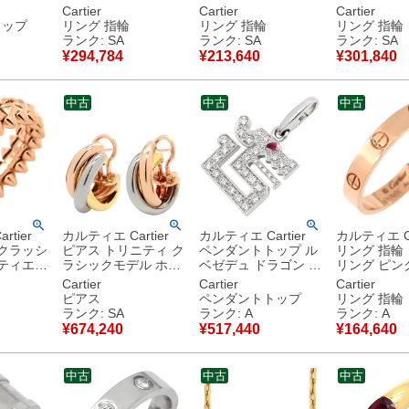
クレスト
#60(JP20) クラシッ
トゴールド #48
×ホワイトゴ
Cartier
Cartier
Cartier
K 18金
クモデル LOVE Ring
Au750 18K 18金 7.5
#57 Au750 
トップ
リング 指輪
リング 指輪
リング 指輪
 【中古】
750 18K YG 18金 19
号 B4041500 【中
スクエアカット 
ランク: SA
ランク: SA
ランク: SA
号 B4084600 【中
古】新品同様品
【中古】新
¥
294,784
¥
213,640
¥
301,840
古】新品同様品
中古
中古
中古
tier
カルティエ Cartier
カルティエ Cartier
カルティエ Ca
 クラッシ
ピアス トリニティ ク
ペンダントトップ ル
リング 指輪
ルティエ
ラシックモデル ホワ
ベゼデュ ドラゴン チ
リング ピン
ゴールド
イトゴールド×イエロ
ャーム ホワイトゴー
ド #61(JP2
Cartier
Cartier
Cartier
18K 18金
ーゴールド×ピンクゴ
ルド 18金 750 WG
ルモデル LOV
ピアス
ペンダントトップ
リング 指輪
ールド Cartier Au750
ルビー 赤 B3009700
18K 750PG 20号
ランク: SA
ランク: A
ランク: A
品同様品
18K 3カラー
【箱】 【中古】中古
B4085200
¥
674,240
¥
517,440
¥
164,640
80083231 【箱】
美品
中古美品
【中古】新品同様品
中古
中古
中古