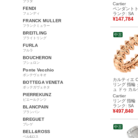
プラダ
ールド ネッ
Cartier
ップ 750 18
FENDI
ペンダント
B3010200
ランク: SA
フェンディ
新品同様品
¥
147,784
FRANCK MULLER
フランクミュラー
BREITLING
中古
ブライトリング
FURLA
フルラ
BOUCHERON
ブシュロン
Ponte Vecchio
ポンテヴェキオ
カルティエ Car
BOTTEGA VENETA
リング 指輪
ボッテガヴェネタ
ュ ドゥ カ
SM ピンク
PIERREKUNZ
Cartier
#50 Au750 
ピエールクンツ
リング 指輪
RG 10号 B4229800
ランク: SA
BLANCPAIN
【中古】新
¥
497,840
ブランパン
BREGUET
ブレゲ
中古
BELL&ROSS
ベル&ロス