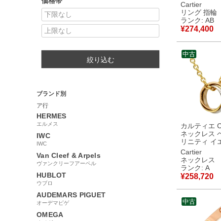
価格帯
トゴールド×
Cartier
ゴールド×ピ
リング 指輪
ルド #48(JP8
ランク: AB
カラー 3ゴ
¥
274,400
18K 750 8号 【中
古】中古品
中古
絞り込む
ブランド別
ア行
HERMES
エルメス
カルティエ Car
ネックレス 
IWC
リニティ イ
IWC
ールド×ホワ
Cartier
Van Cleef & Arpels
ルド×ピンク
ネックレス
ヴァンクリーフアーペル
3カラー 3
ランク: A
Au750 18K 
HUBLOT
¥
258,720
B7006600
ウブロ
中古美品
AUDEMARS PIGUET
中古
オーデマピゲ
OMEGA