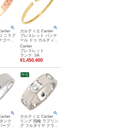
rtier
カルティエ Cartier
 ミニラブ
ブレスレット パンテ
クゴール
ール ドゥ カルティエ
6) スモー
イエローゴールド
Cartier
E Ring
#20 バングル 18K
ブレスレット
750YG オニキス ツ
ランク: SA
 【中古】
ァボライト 【中古】
¥
1,450,400
新品同様品
中古
rtier
カルティエ Cartier
 タンク
リング 指輪 ラブリン
パープル
グ フルダイヤ クラシ