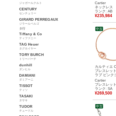
XS グリーン
Cartier
ジャガールクルト
ゴールド 750 
ネックレス
CENTURY
金 ダイヤ 
ランク: AB
センチュリー
緑 マット B7224550
¥
235,984
【中古】中
GIRARD PERREGAUX
ジラールペルゴ
タ行
中古
Tiffany & Co
ティファニー
TAG Heuer
タグホイヤー
TORY BURCH
トリーバーチ
dunhill
カルティエ Car
ダンヒル
ブレスレット
ラブ ピンク
DAMIANI
750 18金 P
ダミアーニ
Cartier
ーズゴール
ブレスレッ
TISSOT
B6027000
ランク: SA
ティソ
新品同様品
¥
269,500
TASAKI
タサキ
TUDOR
中古
チュードル