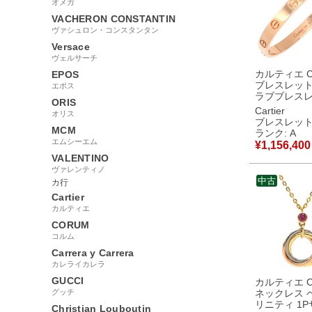
オメガ
VACHERON CONSTANTIN
ヴァシュロン・コンスタンタン
Versace
ヴェルサーチ
カルティエ Car
EPOS
ブレスレット 
エポス
ラブブレスレ
ORIS
型 ピンクゴ
Cartier
オリス
#16 クラシ
ブレスレッ
ル 750 18K
MCM
ランク: A
グル 【修理証明書】
エムシーエム
¥
1,156,400
【中古】中
VALENTINO
ヴァレンティノ
中古
カ行
Cartier
カルティエ
CORUM
コルム
Carrera y Carrera
カレライカレラ
GUCCI
カルティエ Car
グッチ
ネックレス 
リニティ 1
Christian Louboutin