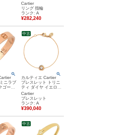
トゴール
#57(JP17) クラシッ
Cartier
) 18K
クモデル LOVE Ring
リング 指輪
750 18K PG 18金
ランク: A
 【中古】
16.5号 B4084800
¥
282,240
【中古】中古美品
中古
rtier
カルティエ Cartier
 ミニラブ
ブレスレット トリニ
クゴール
ティ ダイヤ イエロー
2) スモー
ゴールド×ピンクゴー
Cartier
E Ring
ルド×ホワイトゴール
ブレスレット
ド #15 1石 1粒 3カラ
ランク: A
 【中古】
ー 750 18金 【保証
¥
390,040
書】 【中古】中古美
品
中古