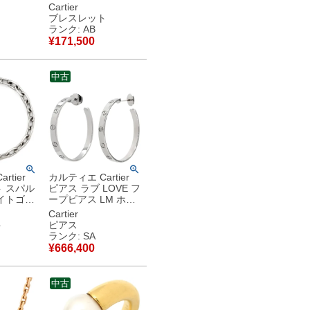
イトゴー
イト×イエローゴール
Cartier
ゴールド
ド 白 シェル 1Pダイ
ブレスレット
Au750
ヤモンド 750 18金
ランク: AB
【中古】中古品
¥
171,500
古美品
中古
rtier
カルティエ Cartier
 スパル
ピアス ラブ LOVE フ
イトゴー
ープピアス LM ホワ
K WG 18
イトゴールド 750
Cartier
18K WG B8028300
ト
ピアス
【中古】新品同様品
ランク: SA
¥
666,400
中古