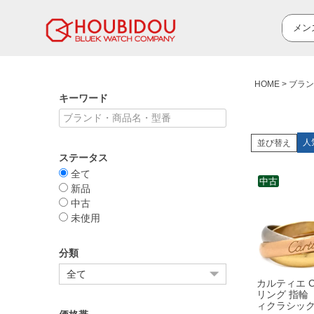
HOME
ブラン
キーワード
人
並び替え
ステータス
全て
中古
新品
中古
未使用
分類
カルティエ Car
リング 指輪
ィクラシック