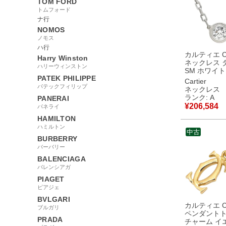
TOM FORD
トムフォード
ナ行
NOMOS
ノモス
ハ行
カルティエ Car
Harry Winston
ネックレス 
ハリーウィンストン
SM ホワイ
PATEK PHILIPPE
ド ダイヤモン
Cartier
Au750 WG
パテックフィリップ
ネックレス
B7215900
ランク: A
PANERAI
中古美品
¥
206,584
パネライ
HAMILTON
ハミルトン
中古
BURBERRY
バーバリー
BALENCIAGA
バレンシアガ
PIAGET
ピアジェ
BVLGARI
カルティエ Car
ブルガリ
ペンダントト
PRADA
チャーム イ