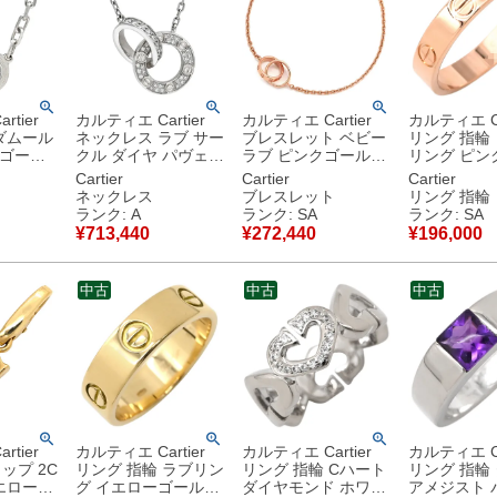
tier
カルティエ Cartier
カルティエ Cartier
カルティエ Ca
ダムール
ネックレス ラブ サー
ブレスレット ベビー
リング 指輪
トゴール
クル ダイヤ パヴェ
ラブ ピンクゴールド
リング ピン
ド 18K
ホワイトゴールド 18
Love Au750 18K 18
ド #56(JP1
Cartier
Cartier
Cartier
金 750WG
金 PG RG ローズゴ
ルモデル LOV
ネックレス
ブレスレット
リング 指輪
 【中古】
B7216300 【中古】
ールド B6027000
18K 750PG 15.5号
ランク: A
ランク: SA
ランク: SA
中古美品
【中古】新品同様品
B4085200
¥
713,440
¥
272,440
¥
196,000
新品同様品
中古
中古
中古
tier
カルティエ Cartier
カルティエ Cartier
カルティエ Ca
ップ 2C
リング 指輪 ラブリン
リング 指輪 Cハート
リング 指輪
エローゴ
グ イエローゴールド
ダイヤモンド ホワイ
アメジスト 