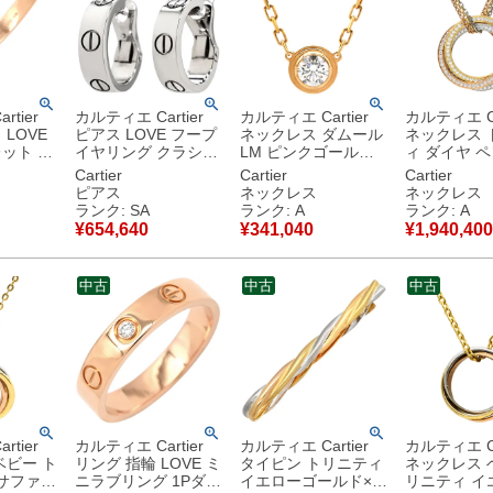
tier
カルティエ Cartier
カルティエ Cartier
カルティエ Ca
LOVE
ピアス LOVE フープ
ネックレス ダムール
ネックレス 
ット 旧
イヤリング クラシッ
LM ピンクゴールド
ィ ダイヤ 
ールド
クモデル ホワイトゴ
1P 一粒 750 PG ラー
イエローゴー
Cartier
Cartier
Cartier
ックモデ
ールド K18 18K 750
ジモデル B7215500
ンクゴールド
ト
ピアス
ネックレス
ネックレス
 PG バン
WG 【箱】 【中古】
【箱】 【中古】中古
トゴールド 
ランク: SA
ランク: A
ランク: A
新品同様品
美品
18金 750 
¥
654,640
¥
341,040
¥
1,940,400
古美品
ルチェーン 【中古】
中古美品
中古
中古
中古
tier
カルティエ Cartier
カルティエ Cartier
カルティエ Ca
ベビー ト
リング 指輪 LOVE ミ
タイピン トリニティ
ネックレス 
Pサファイ
ニラブリング 1Pダイ
イエローゴールド×ピ
リニティ イ