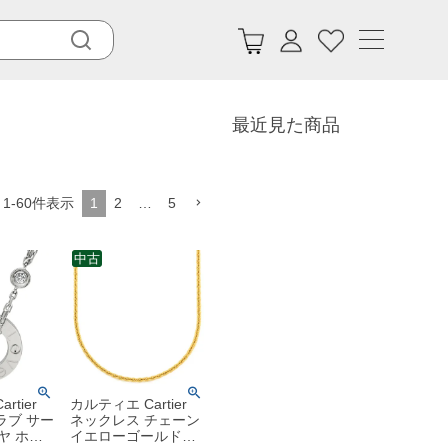
最近見た商品
1
-
60
件表示
1
2
…
5
中古
rtier
カルティエ Cartier
ラブ サー
ネックレス チェーン
ヤ ホワ
イエローゴールド