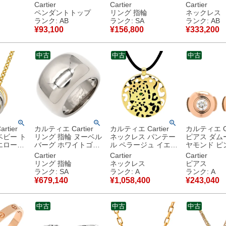
イエロー
ゴールド LOVE
ド #49(JP9) スモー
イトゴールド
Cartier
Cartier
Cartier
ンクゴー
Au750 18K 18金 WG
ルモデル LOVE Ring
750WG W
ペンダントトップ
リング 指輪
ネックレス
) 3連 3
ベビー ネックレスト
18K 750PG 9号
B7219400
ランク: AB
ランク: SA
ランク: AB
ールド
ップ 【中古】中古品
B4085200 【中古】
中古品
¥
93,100
¥
156,800
¥
333,200
新品同様品
中古
中古
中古
tier
カルティエ Cartier
カルティエ Cartier
カルティエ Ca
ベビー ト
リング 指輪 ヌーベル
ネックレス パンテー
ピアス ダム
エローゴ
バーグ ホワイトゴー
ル ペラージュ イエロ
ヤモンド ピ
イトゴー
ルド #49(JP9) 750
ーゴールド Au750
ルド K18P
Cartier
Cartier
Cartier
ゴールド
18K WG 9号 【修理
18K ツァボライト パ
RG Au750 
リング 指輪
ネックレス
ピアス
ゴールド
証明書】 【中古】新
ンサー 豹 【中古】中
1P 1石 1粒
ランク: SA
ランク: A
ランク: A
18金
品同様品
古美品
B8301214
¥
679,140
¥
1,058,400
¥
243,040
 【中古】
書】 【中古
品
中古
中古
中古