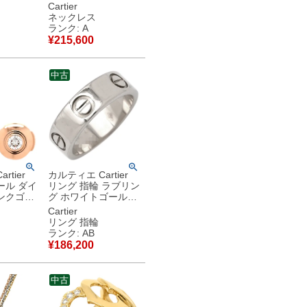
 18金
18K 18金 750YG
Cartier
チェーン
【中古】中古美品
ネックレス
 【中古】
ランク: A
¥
215,600
中古
rtier
カルティエ Cartier
ール ダイ
リング 指輪 ラブリン
ンクゴー
グ ホワイトゴールド
G ローズ
#49(JP9) クラシック
Cartier
18K 18金
モデル LOVE Ring
リング 指輪
750 18K WG 8.5号
ランク: AB
 【保証
B4084700 【中古】
¥
186,200
】中古美
中古品
中古