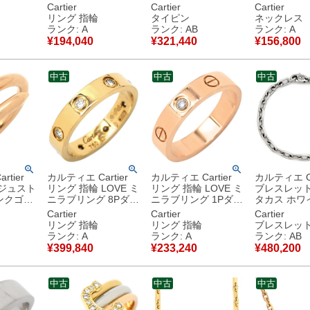
ゴールド
ヤ ピンクゴールド
ンクゴールド×ホワイ
ールド×ホワ
Cartier
Cartier
Cartier
ールド×
#49(JP9) スモールモ
トゴールド 3カラー
ルド×ピンク
リング 指輪
タイピン
ネックレス
ド 3カ
デル LOVE Ring 750
3ゴールド タイバー
スリーカラー 
ランク: A
ランク: AB
ランク: A
8K 18
18K PG 11号
750 18K 【中古】中
18K 18金 B7006600
¥
194,040
¥
321,440
¥
156,800
】中古品
B4050700 【保証
古品
【中古】中
書】 【中古】中古美
品
中古
中古
中古
tier
カルティエ Cartier
カルティエ Cartier
カルティエ Ca
 ジュスト
リング 指輪 LOVE ミ
リング 指輪 LOVE ミ
ブレスレット
ンクゴー
ニラブリング 8Pダイ
ニラブリング 1Pダイ
タカス ホワ
4) 750
ヤ イエローゴールド
ヤ ピンクゴールド
ルド 750 18
Cartier
Cartier
Cartier
TE UN
#52(JP12) スモール
#49(JP9) スモールモ
金 チェーン 【中古】
リング 指輪
リング 指輪
ブレスレッ
フ 14
モデル 750 YG フル
デル LOVE Ring 750
中古品
ランク: A
ランク: A
ランク: AB
0 【中
ダイヤ 11.5号
18K PG 9号
¥
399,840
¥
233,240
¥
480,200
品
B4056200 【中古】
B4050700 【中古】
中古美品
中古美品
中古
中古
中古