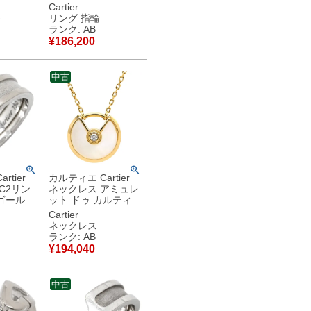
白 1P
#49(JP9) クラシック
Cartier
750 18
モデル LOVE Ring
ト
リング 指輪
750 18K WG 8.5号
ランク: AB
古品
B4084700 【中古】
¥
186,200
中古品
中古
rtier
カルティエ Cartier
C2リン
ネックレス アミュレ
ゴールド
ット ドゥ カルティエ
 Cドゥ 2C
XS ホワイト×イエロ
Cartier
 18金
ーゴールド 白 1Pダ
ネックレス
中古】中古
イヤ 750 シェル ラウ
ランク: AB
ンド 【中古】中古品
¥
194,040
中古