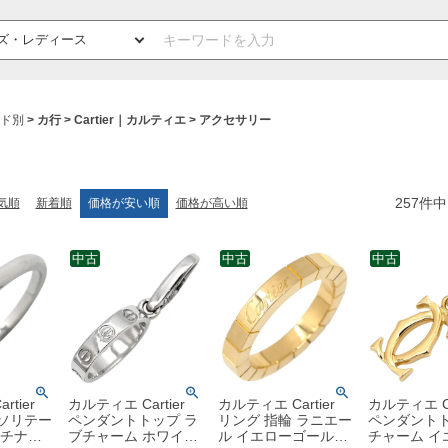
ド別
カ行
Cartier｜カルティエ
アクセサリー
257
件中
気順
新着順
価格が安い順
価格が高い順
中古
中古
中古
tier
カルティエ Cartier
カルティエ Cartier
カルティエ Ca
 ソリテー
ペンダントトップ ラ
リング 指輪 ラニエー
ペンダントト
プラチナシ
ブチャーム ホワイト
ル イエローゴールド
チャーム イ