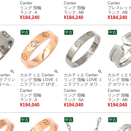
ワイトゴ
#50(JP10) Cドゥ
#48(JP8) クラシック
ローゴールド 
Cartier
Cartier
Cartier
クゴール
750WG 18K 18金 10
モデル LOVE Ring
ダイヤモンド 
ト
リング 指輪
リング 指輪
ブレスレッ
ラー
号 【中古】中古美品
750 18K WG 8号
金 パール B6044017
ランク: A
ランク: AB
ランク: AB
18金
B4084700 【中古】
【中古】中
¥
184,240
¥
184,240
¥
184,240
古美品
中古品
中古
中古
中古
tier
カルティエ Cartier
カルティエ Cartier
カルティエ Ca
 ラブリン
リング 指輪 LOVE ミ
リング 指輪 LOVE ミ
リング 指輪 
ゴールド
ニラブリング 1Pダイ
ニラブリング ホワイ
グ ホワイト
 クラシッ
ヤ ピンクゴールド
トゴールド
#52(JP12)
Cartier
Cartier
Cartier
E Ring
#49(JP9) スモールモ
#56(JP16) 750 18K
750WG 18K
リング 指輪
リング 指輪
リング 指輪
号
デル LOVE Ring 750
WG スモールモデル
11.5号 【
ランク: A
ランク: SA
ランク: AB
 【中古】
18K PG 11号
15.5号 B4049656
品
¥
194,040
¥
194,040
¥
194,040
B4050700 【保証
【中古】新品同様品
書】 【中古】中古美
品
中古
中古
中古