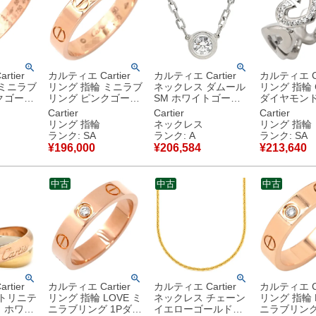
tier
カルティエ Cartier
カルティエ Cartier
カルティエ Ca
 ミニラブ
リング 指輪 ミニラブ
ネックレス ダムール
リング 指輪
クゴール
リング ピンクゴール
SM ホワイトゴール
ダイヤモンド
6) スモー
ド #50(JP10) スモー
ド ダイヤモンド 18K
トゴールド #
Cartier
Cartier
Cartier
E Ring
ルモデル LOVE Ring
Au750 WG
Au750 18K 18
リング 指輪
ネックレス
リング 指輪
18K 750PG 10号
B7215900 【中古】
号 B404150
ランク: SA
ランク: A
ランク: SA
 【中古】
B4085200 【箱】
中古美品
古】新品同
¥
196,000
¥
206,584
¥
213,640
【中古】新品同様品
中古
中古
中古
tier
カルティエ Cartier
カルティエ Cartier
カルティエ Ca
 トリニテ
リング 指輪 LOVE ミ
ネックレス チェーン
リング 指輪 
 ホワイ
ニラブリング 1Pダイ
イエローゴールド
ニラブリング