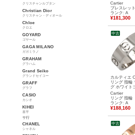
ゴールド×ホ
Cartier
クリスチャンルブタン
ールド×ピン
ブレスレッ
Christian Dior
ド スリーカ
ランク: A
クリスチャン・ディオール
Au750 18K 
¥
181,300
【中古】中
Chloe
クロエ
中古
GOYARD
ゴヤール
GAGA MILANO
ガガミラノ
GRAHAM
グラハム
Grand Seiko
グランドセイコー
カルティエ Car
リング 指輪
GRAFF
グ ホワイト
グラフ
#50(JP10)
Cartier
CASIO
クモデル LOV
リング 指輪
カシオ
750 18K WG 10
ランク: A
B4084700
KIHEI
¥
188,160
中古美品
喜平
サ行
中古
CHANEL
シャネル