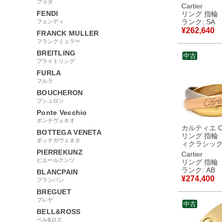
プラダ
#49 クラシ
Cartier
ル LOVE Rin
FENDI
リング 指輪
18K YG 18金 8.5
ランク: SA
フェンディ
B4084600
¥
262,640
FRANCK MULLER
新品同様品
フランクミュラー
BREITLING
中古
ブライトリング
FURLA
フルラ
BOUCHERON
ブシュロン
Ponte Vecchio
ポンテヴェキオ
カルティエ Car
BOTTEGA VENETA
リング 指輪
ボッテガヴェネタ
ィクラシック
トゴールド×
PIERREKUNZ
Cartier
ゴールド×ピ
ピエールクンツ
リング 指輪
ルド #48(JP8
ランク: AB
BLANCPAIN
カラー 3ゴ
¥
274,400
ブランパン
18K 750 8号 【中
古】中古品
BREGUET
ブレゲ
中古
BELL&ROSS
ベル&ロス