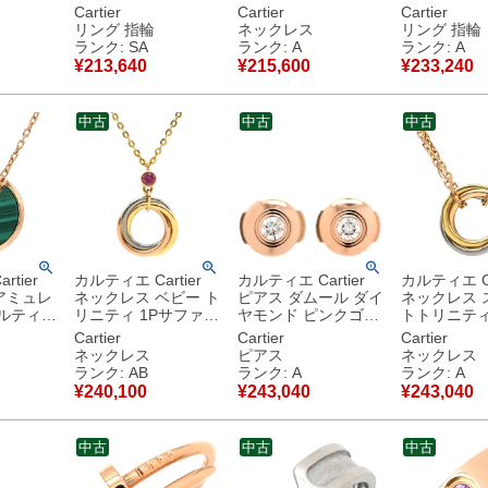
イエロー
ヤ ピンクゴールド
18K 18金 750YG
ヤ ピンクゴ
Cartier
Cartier
Cartier
ンクゴー
#49(JP9) スモールモ
【中古】中古美品
#49(JP9)
リング 指輪
ネックレス
リング 指輪
) 3連 3
デル LOVE Ring 750
デル LOVE R
ランク: SA
ランク: A
ランク: A
ールド
18K PG 9号
18K PG 9号
¥
213,640
¥
215,600
¥
233,240
B4050700 【中古】
B4050700
古】中古
新品同様品
中古美品
中古
中古
中古
tier
カルティエ Cartier
カルティエ Cartier
カルティエ Ca
アミュレ
ネックレス ベビー ト
ピアス ダムール ダイ
ネックレス 
カルティエ
リニティ 1Pサファイ
ヤモンド ピンクゴー
トトリニティ
×ピンク
ア イエローゴールド
ルド K18PG ローズ
チェーン イ
Cartier
Cartier
Cartier
18K 18
×ホワイトゴールド×
RG Au750 18K 18金
ールド×ホワ
ネックレス
ピアス
ネックレス
マラカイト
ピンクゴールド 3カ
1P 1石 1粒
ルド×ピンク
ランク: AB
ランク: A
ランク: A
ラー Au750 18K 18
B8301214 【保証
18金 18K 
¥
240,100
¥
243,040
¥
243,040
古品
金 【中古】中古品
書】 【中古】中古美
B7218200
品
【中古】中
中古
中古
中古