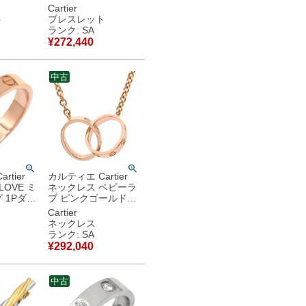
G RG ロ
Love Au750 18K 18
Cartier
ド
金 PG RG ローズゴ
ト
ブレスレット
 【中古】
ールド B6027000
ランク: SA
【中古】新品同様品
¥
272,440
中古
rtier
カルティエ Cartier
LOVE ミ
ネックレス ベビーラ
 1Pダイ
ブ ピンクゴールド
ールド
18金 18K 750PG
Cartier
) スモール
B7212300 【中古】
ネックレス
Ring
新品同様品
ランク: SA
号
¥
292,040
 【中古】
中古