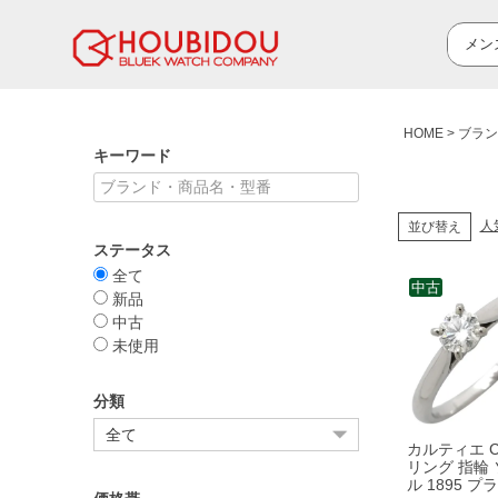
HOME
ブラン
キーワード
人
並び替え
ステータス
全て
中古
新品
中古
未使用
分類
カルティエ Car
リング 指輪
ル 1895 