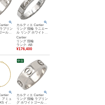
rtier
カルティエ Cartier
 ラブリン
リング 指輪 ラニエー
ゴールド
ル リング ホワイトゴ
ックモデ
ールド #48(JP8) 750
Cartier
g 750
WG 18金 18K 8号
リング 指輪
【中古】中古品
ランク: AB
 【中古】
¥
176,400
中古
rtier
カルティエ Cartier
 アミュ
リング 指輪 ラブリン
XS イエ
グ ホワイトゴールド