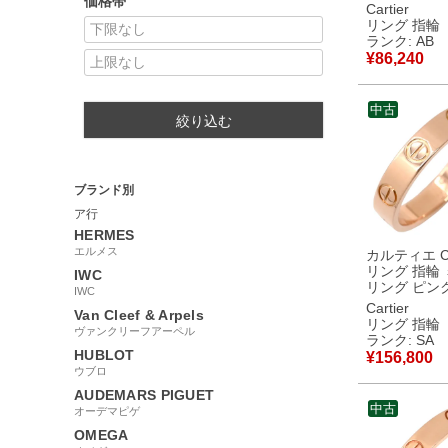
価格帯
ルバー #48(J
Cartier
イヤモンド 
リング 指輪
ントカット 立爪 
ランク: AB
号 【保証書
¥
86,240
古】中古品
中古
絞り込む
ブランド別
ア行
HERMES
エルメス
カルティエ Car
リング 指輪
IWC
リング ピン
IWC
ド #49(JP9
Cartier
Van Cleef & Arpels
ルモデル LOV
リング 指輪
ヴァンクリーフアーペル
18K 750PG 9号
ランク: SA
B4085200
HUBLOT
¥
156,800
新品同様品
ウブロ
AUDEMARS PIGUET
中古
オーデマピゲ
OMEGA