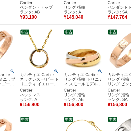
P8) ダ
ゴールド LOVE
#47(JP7) 750 YG 18
ールド ネッ
Cartier
Cartier
Cartier
ブリリア
Au750 18K 18金 WG
金 18K 7号 【中古】
ップ 750 18
ペンダントトップ
リング 指輪
ペンダント
7.5
ベビー ネックレスト
中古美品
B3010200
ランク: AB
ランク: A
ランク: SA
】 【中
ップ 【中古】中古品
新品同様品
¥
93,100
¥
145,040
¥
147,784
中古
中古
中古
tier
カルティエ Cartier
カルティエ Cartier
カルティエ Ca
 ミニラブ
ネックレス ベビー ト
リング 指輪 トリニテ
リング 指輪
クゴール
リニティ イエローゴ
ィ スモールモデル ホ
リング ピン
) スモー
ールド×ホワイトゴー
ワイトゴールド×イエ
ド #49(JP9
Cartier
Cartier
Cartier
E Ring
ルド×ピンクゴールド
ローゴールド×ピンク
ルモデル LOV
ネックレス
リング 指輪
リング 指輪
スリーカラー Au750
ゴールド #48 Au750
750PG 9号
ランク: A
ランク: AB
ランク: SA
 【中古】
18K 18金 B7006600
18K 3連 3重 3カラー
B4085200
¥
156,800
¥
156,800
¥
156,800
【中古】中古美品
8号 【中古】中古品
新品同様品
中古
中古
中古