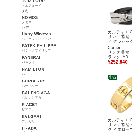
TOM FORD
トムフォード
ナ行
NOMOS
ノモス
ハ行
カルティエ Car
Harry Winston
リング 指輪
ハリーウィンストン
ィ クラシッ
PATEK PHILIPPE
ック ブラッ
Cartier
イトゴールド
パテックフィリップ
リング 指輪
ウムシルバ
ランク: AB
PANERAI
#60(JP20) 
¥
252,840
パネライ
パラジウム 19号
HAMILTON
【中古】中
ハミルトン
中古
BURBERRY
バーバリー
BALENCIAGA
バレンシアガ
PIAGET
ピアジェ
BVLGARI
カルティエ Car
ブルガリ
リング 指輪
PRADA
グ イエロー