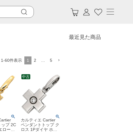
最近見た商品
1
-
60
件表示
1
2
…
5
中古
rtier
カルティエ Cartier
ップ 2C
ペンダントトップ ク
エローゴ
ロス 1Pダイヤ ホワ