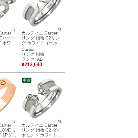
rtier
カルティエ Cartier
 Cハート
リング 指輪 C2リン
 ホワイ
グ ホワイトゴールド
48
#54(JP14) Cドゥ 2C
Cartier
金 7.5
750WG 18K 18金 14
リング 指輪
0 【中
号 【中古】中古品
ランク: AB
様品
¥
213,640
中古
rtier
カルティエ Cartier
LOVE ミ
リング 指輪 C2 ダイ
 1Pダイ
ヤモンド ホワイトゴ