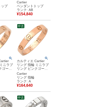
クレスト
イトゴールド 18K
Cartier
K 18金
750 WG ペンダント
トップ
ペンダントトップ
 【中古】
トップ 【中古】中古
ランク: AB
品
¥
154,840
中古
rtier
カルティエ Cartier
 ミニラブ
リング 指輪 ミニラブ
クゴール
リング ピンクゴール
) スモー
ド #62(JP22) スモー
Cartier
E Ring
ルモデル LOVE Ring
リング 指輪
18K 750PG 21号
ランク: A
 【中古】
B4085200 【中古】
¥
164,640
中古美品
中古