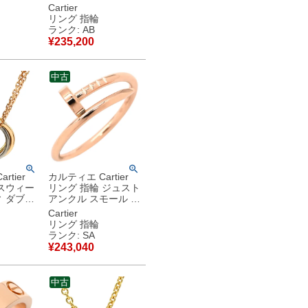
ールド
ールド #49 Cドゥ 2C
Cartier
 スモールモ
Au750 18K ヴィンテ
リング 指輪
ing 750
ージ 9号 B4044249
ランク: AB
【中古】中古品
¥
235,200
 【中古】
中古
rtier
カルティエ Cartier
スウィー
リング 指輪 ジュスト
 ダブル
アンクル スモール ピ
エローゴ
ンクゴールド
Cartier
イトゴー
#55(JP15) 750
リング 指輪
ゴールド
JUSTE UN CLOU 釘
ランク: SA
3カラー
モチーフ 15号
¥
243,040
 【箱】
B4225800 【中古】
古美品
新品同様品
中古