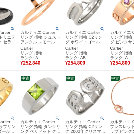
tier
カルティエ Cartier
カルティエ Cartier
カルティエ Ca
 トリニテ
リング 指輪 ジュスト
リング 指輪 C2リン
リング 指輪
ク セラミ
アンクル スモール ピ
グ ホワイトゴールド
グ ピンクサ
ク×ホワ
ンクゴールド
#51(JP11) Cドゥ 2C
ピンクゴー
Cartier
Cartier
Cartier
×パラジ
#59(JP19) 750
750WG 18K 18金 10
#47(JP7) L
リング 指輪
リング 指輪
リング 指輪
ー
JUSTE UN CLOU 釘
号 【中古】中古品
K18PG Au75
ランク: A
ランク: AB
ランク: A
18K WG
モチーフ 19号
1P 1石 1粒 7号 【中
¥
252,840
¥
254,800
¥
254,800
B4225800 【保証
古】中古美
古品
書】 【中古】中古美
品
中古
中古
中古
tier
カルティエ Cartier
カルティエ Cartier
カルティエ Ca
 ラブリン
リング 指輪 タンクリ
リング 指輪 C2リン
ブレスレット
ゴールド
ング ペリドット グリ
グ 2000年クリスマス
ラブ ピンク