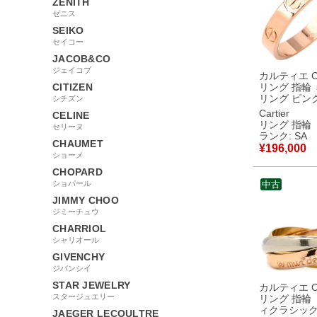
ZENITH
ゼニス
SEIKO
セイコー
JACOB&CO
ジェイコブ
カルティエ Car
CITIZEN
リング 指輪
リング ピン
シチズン
ド #56(JP1
Cartier
CELINE
ルモデル LOV
リング 指輪
セリーヌ
18K 750PG 15.5号
ランク: SA
CHAUMET
B4085200
¥
196,000
新品同様品
ショーメ
CHOPARD
ショパール
中古
JIMMY CHOO
ジミーチュウ
CHARRIOL
シャリオール
GIVENCHY
ジバンシイ
STAR JEWELRY
カルティエ Car
スタージュエリー
リング 指輪
ィクラシック
JAEGER LECOULTRE