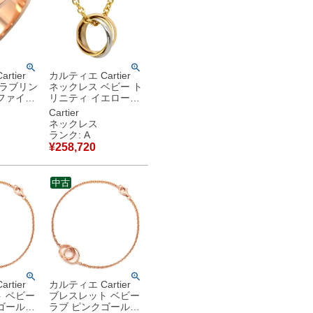
rtier
カルティエ Cartier
 ラブリン
ネックレス ベビー ト
ファイア
リニティ イエローゴ
ルド
ールド×ホワイトゴー
Cartier
OVE Ring
ルド×ピンクゴールド
ネックレス
0 18K
3カラー 3ゴールド
ランク: A
Au750 18K 18金
¥
258,720
品
B7006600 【中古】
中古美品
中古
rtier
カルティエ Cartier
 ベビー
ブレスレット ベビー
ゴールド
ラブ ピンクゴールド