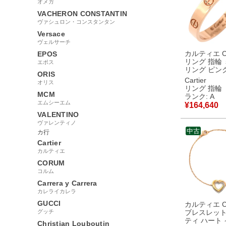
オメガ
VACHERON CONSTANTIN
ヴァシュロン・コンスタンタン
Versace
ヴェルサーチ
カルティエ Car
EPOS
リング 指輪
エポス
リング ピン
ORIS
ド #61(JP2
Cartier
オリス
ルモデル LOV
リング 指輪
18K 750PG 20号
MCM
ランク: A
B4085200
エムシーエム
¥
164,640
中古美品
VALENTINO
ヴァレンティノ
中古
カ行
Cartier
カルティエ
CORUM
コルム
Carrera y Carrera
カレライカレラ
GUCCI
カルティエ Car
グッチ
ブレスレット
ティ ハート
Christian Louboutin