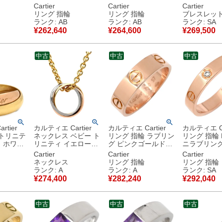
ックモデ
ーン×ホワイトゴール
限定 ホワイトゴール
750 18金 P
Cartier
Cartier
Cartier
g 750
ド #50(JP10) 緑 750
ド #50(JP10) Cドゥ
ーズゴール
リング 指輪
リング 指輪
ブレスレッ
号
18金 18K WG 10号
2C 750WG 18K 18金
B6027000
ランク: AB
ランク: AB
ランク: SA
 【中古】
【中古】中古品
9.5号 【中古】中古
新品同様品
¥
262,640
¥
264,600
¥
269,500
品
中古
中古
中古
tier
カルティエ Cartier
カルティエ Cartier
カルティエ Ca
 トリニテ
ネックレス ベビー ト
リング 指輪 ラブリン
リング 指輪 
 ホワイ
リニティ イエローゴ
グ ピンクゴールド
ニラブリング
イエロー
ールド×ホワイトゴー
#57(JP17) クラシッ
ヤ ピンクゴ
Cartier
Cartier
Cartier
ンクゴー
ルド×ピンクゴールド
クモデル LOVE Ring
#57(JP17
ネックレス
リング 指輪
リング 指輪
) 3連 3
スリーカラー Au750
750 18K PG 18金
モデル LOVE 
ランク: A
ランク: A
ランク: SA
ールド
18K 18金 ヴィンテー
16.5号 B4084800
750 18K PG 16.5
¥
274,400
¥
282,240
¥
292,040
ジ B7006600 【中
【中古】中古美品
B4050700
古】中古美品
新品同様品
中古
中古
中古