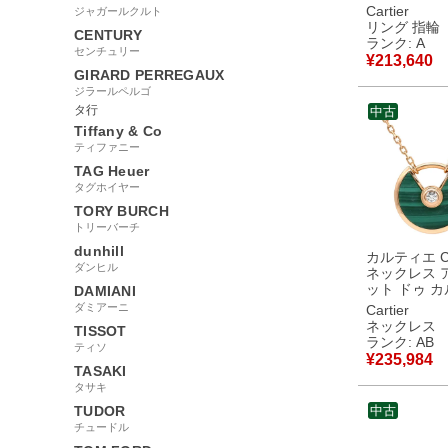
トゴールド×
Cartier
ジャガールクルト
ゴールド×ピ
リング 指輪
CENTURY
ルド #48(JP8
ランク: A
センチュリー
カラー 3ゴ
¥
213,640
18K 750 7.5号
GIRARD PERREGAUX
【箱】 【中
ジラールペルゴ
美品
タ行
中古
Tiffany & Co
ティファニー
TAG Heuer
タグホイヤー
TORY BURCH
トリーバーチ
dunhill
カルティエ Car
ダンヒル
ネックレス 
ット ドゥ 
DAMIANI
XS グリーン
ダミアーニ
Cartier
ゴールド 750 
ネックレス
TISSOT
金 ダイヤ 
ランク: AB
ティソ
緑 マット B7224550
¥
235,984
【中古】中
TASAKI
タサキ
TUDOR
中古
チュードル