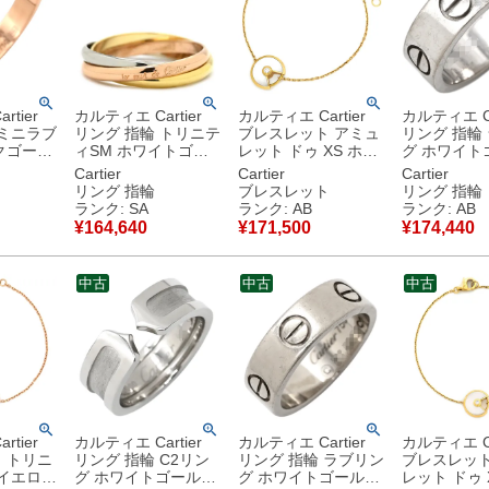
tier
カルティエ Cartier
カルティエ Cartier
カルティエ Ca
 ミニラブ
リング 指輪 トリニテ
ブレスレット アミュ
リング 指輪
クゴール
ィSM ホワイトゴー
レット ドゥ XS ホワ
グ ホワイト
1) スモー
ルド×イエローゴール
イト×イエローゴール
#47 クラシ
Cartier
Cartier
Cartier
E Ring
ド×ピンクゴールド
ド 白 シェル 1Pダイ
ル LOVE Rin
リング 指輪
ブレスレット
リング 指輪
#51(JP11) 3連 3カラ
ヤモンド 750 18金
18K WG 6.5号
ランク: SA
ランク: AB
ランク: AB
 【中古】
ー 3ゴールド18K
【中古】中古品
B4084700
¥
164,640
¥
171,500
¥
174,440
750 2mm幅 10.5号
中古品
【中古】新品同様品
中古
中古
中古
tier
カルティエ Cartier
カルティエ Cartier
カルティエ Ca
 トリニ
リング 指輪 C2リン
リング 指輪 ラブリン
ブレスレット
 イエロー
グ ホワイトゴールド
グ ホワイトゴールド
レット ドゥ 