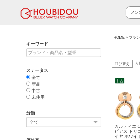
HOME
ブラン
キーワード
人
並び替え
ステータス
全て
中古
新品
中古
未使用
分類
カルティエ Car
ピアス トリ
イヤ ホワイ