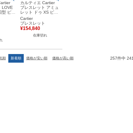
tier
カルティエ Cartier
LOVE
ブレスレット アミュ
 ピン
レット ドゥ XS ピン
6 750
クゴールド 黒 1Pダ
Cartier
ングル
イヤモンド 750 18金
ト
ブレスレット
品同様品
【中古】
¥
154,840
在庫切れ
れ
257
件中
24
気順
新着順
価格が安い順
価格が高い順