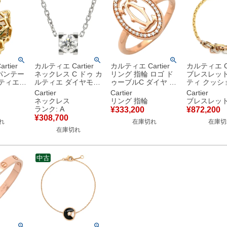
tier
カルティエ Cartier
カルティエ Cartier
カルティエ Ca
パンテー
ネックレス C ドゥ カ
リング 指輪 ロゴ ド
ブレスレット
ルティエ
ルティエ ダイヤモン
ゥーブルC ダイヤ ピ
ティ クッシ
ールド
ド ペンダント ホワイ
ンクゴールド
ローゴール
Cartier
Cartier
Cartier
ス ツァボ
トゴールド 18K
#53(JP13) 750 18K
クゴールド
ネックレス
リング 指輪
ブレスレッ
ネット
AU750 WG
PG 12.5号
トゴールド 
ランク: A
¥
333,200
¥
872,200
 【箱】
N7424280 【箱】
B4093200 【中古】
モチーフ 3
¥
308,700
れ
在庫切れ
在庫切
【中古】中古美品
750 チェー
在庫切れ
B6080818
中古