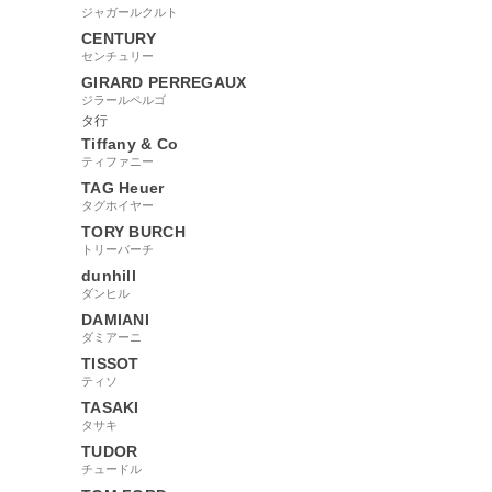
ジャガールクルト
CENTURY
センチュリー
GIRARD PERREGAUX
ジラールペルゴ
タ行
Tiffany & Co
ティファニー
TAG Heuer
タグホイヤー
TORY BURCH
トリーバーチ
dunhill
ダンヒル
DAMIANI
ダミアーニ
TISSOT
ティソ
TASAKI
タサキ
TUDOR
チュードル