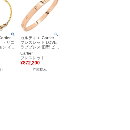
rtier
カルティエ Cartier
 トリニ
ブレスレット LOVE
ョン イエ
ラブブレス 旧型 ピン
ドXピン
クゴールド #16 750
Cartier
Xホワイ
18K PG バングル
ト
ブレスレット
スクエア
【修理証明書】 【中
¥
872,200
カラー
古】
れ
在庫切れ
ン
 【中古】