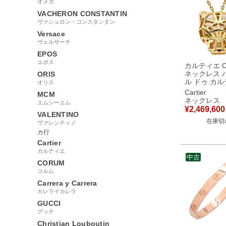
オメガ
VACHERON CONSTANTIN
ヴァシュロン・コンスタンタン
Versace
ヴェルサーチ
EPOS
エポス
カルティエ Car
ネックレス 
ORIS
ル ドゥ カ
オリス
イエローゴ
Cartier
MCM
18K オニキ
ネックレス
エムシーエム
ライトガー
¥
2,469,600
N7424210
VALENTINO
在庫切
【中古】
ヴァレンティノ
カ行
Cartier
カルティエ
中古
CORUM
コルム
Carrera y Carrera
カレライカレラ
GUCCI
グッチ
Christian Louboutin