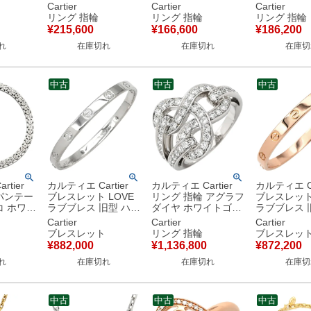
ゴールド
#51(JP11) LOVE
ド #47(JP7) LOVE
ホワイトゴ
Cartier
Cartier
Cartier
ド 1P
Ring 750 18K YG ク
Ring 750 18K PG 18
#59 LOVE R
リング 指輪
リング 指輪
リング 指輪
ヤ 3連
ラシックモデル 10.5
金 1P ダイヤ 7号
Au750 18K 
¥
215,600
¥
166,600
¥
186,200
18金 3カ
号 【中古】
CRB4050747 【保証
18.5号 B408
れ
在庫切れ
在庫切れ
在庫切
書】 【中古】
【中古】
中古
中古
中古
tier
カルティエ Cartier
カルティエ Cartier
カルティエ Ca
パンテー
ブレスレット LOVE
リング 指輪 アグラフ
ブレスレット 
コ ホワイ
ラブブレス 旧型 ハー
ダイヤ ホワイトゴー
ラブブレス 旧型
ダイヤ
フダイヤ ホワイトゴ
ルド ＃53(JP13) 750
クゴールド #1
Cartier
Cartier
Cartier
0 18K
ールド #17 4Pダイヤ
18K WG 18金 13号
18K PG バ
ブレスレット
リング 指輪
ブレスレッ
カー ヴ
750WG 18K 18金 ド
Ｎ4208853 【箱】
【保証書】 
¥
882,000
¥
1,136,800
¥
872,200
 【修
ライバーなし 【修理
【中古】
れ
在庫切れ
在庫切れ
在庫切
【中古】
証明書】 【中古】
中古
中古
中古