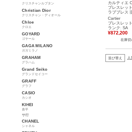
カルティエ Car
クリスチャンルブタン
ブレスレット 
Christian Dior
ラブブレス 旧型
クリスチャン・ディオール
クゴールド #1
Cartier
18K PG バ
Chloe
ブレスレッ
【中古】新
クロエ
ランク: SA
¥
872,200
GOYARD
ゴヤール
在庫切
GAGA MILANO
ガガミラノ
GRAHAM
人
並び替え
グラハム
Grand Seiko
グランドセイコー
GRAFF
グラフ
CASIO
カシオ
KIHEI
喜平
サ行
CHANEL
シャネル