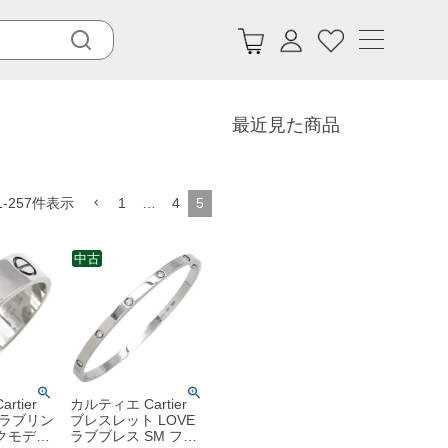
最近見た商品
1
-
257
件表示
1
…
4
5
中古
rtier
カルティエ Cartier
 ラブリン
ブレスレット LOVE
クモデル
ラブブレス SM フル