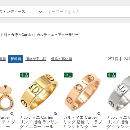
ド別
カ行
Cartier｜カルティエ
アクセサリー
257
件中
24
気順
新着順
価格が安い順
価格が高い順
中古
中古
中古
tier
カルティエ Cartier
カルティエ Cartier
カルティエ Ca
ニティ ダ
リング 指輪 ラブリン
リング 指輪 ミニラブ
リング 指輪
トゴール
グ イエローゴールド
リング ピンクゴール
グ クラシッ