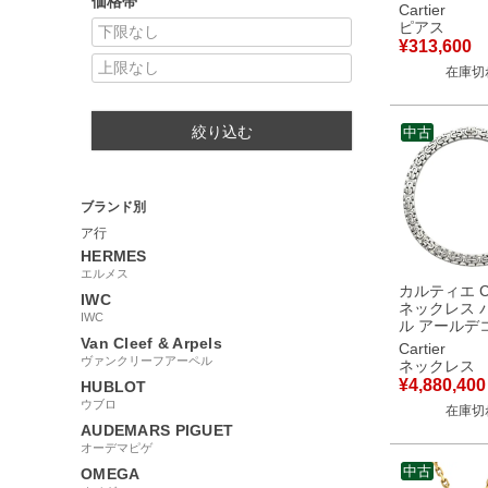
価格帯
ド×イエロー
Cartier
×ピンクゴール
ピアス
1石 1粒 ダイ
¥
313,600
Au750 18K 
在庫切
ラー B8301462 【中
古】
絞り込む
中古
ブランド別
ア行
HERMES
エルメス
カルティエ Car
IWC
ネックレス 
IWC
ル アールデ
Van Cleef & Arpels
トゴールド 
Cartier
K18WG Au75
ヴァンクリーフアーペル
ネックレス
18金 チョー
¥
4,880,400
HUBLOT
ィンテージ 希少
ウブロ
在庫切
理証明書】 
AUDEMARS PIGUET
オーデマピゲ
中古
OMEGA