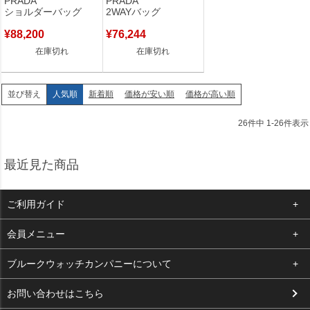
PRADA
PRADA
NERO シルバー金具 黒
シルバー金具 ハンド シ
ショルダーバッグ
2WAYバッグ
斜め掛け VA0269 【中
ョルダーバッグ 【中古】
古】
¥
88,200
¥
76,244
在庫切れ
在庫切れ
人気順
新着順
価格が安い順
価格が高い順
並び替え
26
件中
1
-
26
件表示
最近見た商品
ご利用ガイド
よくある質問
会員メニュー
支払い・送料
ログイン
ブルークウォッチカンパニーについて
お客様の声
お気に入り
会社概要
お問い合わせはこちら