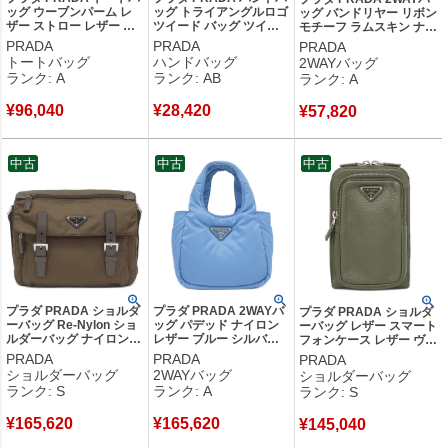
ッグ ウーブンパーム レ
ッグ トライアングルロゴ
ッグ バンドリヤー リボン
ザー ストロー レザー ナ
ツイード バッグ ツイー
モチーフ ラムスキン ナッ
チュラル×コニャック か
ド レザー MARRONE シ
パレザー NERO×DALIA
PRADA
PRADA
PRADA
ごバッグ カゴバッグ 三
ルバー金具 茶 黒 ボーダ
ゴールド金具 ポーチ ショ
トートバッグ
ハンドバッグ
2WAYバッグ
角ロゴ 1BG314 【中古】
ー 三角ロゴ ミニトート
ルダー 黒 ピンク BT0685
ランク: A
ランク: AB
ランク: A
中古美品
B11268 【中古】中古品
【保存袋】 【中古】中古
美品
¥
96,040
¥
28,420
¥
57,820
中古
中古
中古
プラダ PRADA ショルダ
プラダ PRADA 2WAYバ
プラダ PRADA ショルダ
ーバッグ Re-Nylon ショ
ッグ パデッド ナイロン
ーバッグ レザー スマート
ルダーバッグ ナイロン
レザー ブルー シルバー
フォンケース レザー ヴィ
リサイクルポリアミド ブ
金具 ハンドバッグ ショ
ッテロダイノ LODEN 三
PRADA
PRADA
PRADA
ラウン シルバー金具 斜
ルダー 1BA359 【保存
角ロゴ ショルダー ポシェ
ショルダーバッグ
2WAYバッグ
ショルダーバッグ
め掛け 1BD953 【中古】
袋】 【中古】中古美品
ット 2ZH195 【箱】 【中
ランク: S
ランク: A
ランク: S
未使用保管品
古】未使用保管品
¥
165,620
¥
165,620
¥
145,040