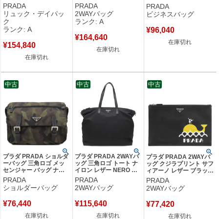
ックパック ナイロン ネ
ブラック シルバー金具
シルバー金具 グレー スト
PRADA
PRADA
PRADA
イビー シルバー金具 紺
黒 ビジネスバッグ ショ
ラップ欠品 2VE368 【中
リュック・デイパッ
2WAYバッグ
ビジネスバッグ
トライアングルロゴ
ルダー トライアングルロ
古】
ク
ランク: A
2VZ135 【保存袋】 【中
ゴ 2VE661 【保存袋】
ランク: A
¥
96,040
古】中古美品
【中古】中古美品
¥
164,640
在庫切れ
¥
154,840
在庫切れ
在庫切れ
中古
中古
中古
プラダ PRADA ショルダ
プラダ PRADA 2WAYバ
プラダ PRADA 2WAYバ
ーバッグ 三角ロゴ メッ
ッグ 三角ロゴ トート ナ
ッグ クジラプリント サフ
センジャー バッグ ナイ
イロン レザー NERO シ
ィアーノ レザー ブラック
ロン カーキ シルバー金
ルバー金具 ショルダー
シルバー金具 クラッチ シ
PRADA
PRADA
PRADA
具 カモフラ 迷彩柄 【中
黒 2VG024 【中古】
ョルダー 黒 トライアング
ショルダーバッグ
2WAYバッグ
2WAYバッグ
古】
ルロゴ くじら 【中古】
¥
76,440
¥
115,640
¥
77,420
在庫切れ
在庫切れ
在庫切れ