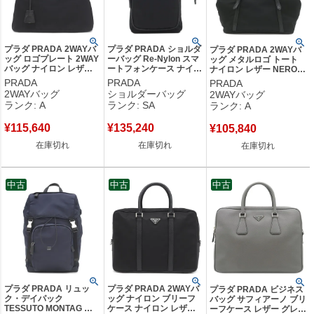
プラダ PRADA 2WAYバ
プラダ PRADA ショルダ
プラダ PRADA 2WAYバ
ッグ ロゴプレート 2WAY
ーバッグ Re-Nylon スマ
ッグ メタルロゴ トート
バッグ ナイロン レザー
ートフォンケース ナイロ
ナイロン レザー NERO
NERO ゴールド金具 黒
ン レザー ブラック シル
シルバー金具 ショルダー
PRADA
PRADA
PRADA
ハンドバッグ ショルダー
バー金具 三角ロゴ ショ
黒 【中古】中古美品
2WAYバッグ
ショルダーバッグ
2WAYバッグ
テスート 【中古】中古美
ルダー ドロスト ポシェ
ランク: A
ランク: SA
ランク: A
品
ット 2ZH155 【箱】 【中
古】新品同様品
¥
115,640
¥
135,240
¥
105,840
在庫切れ
在庫切れ
在庫切れ
中古
中古
中古
プラダ PRADA リュッ
プラダ PRADA 2WAYバ
プラダ PRADA ビジネス
ク・デイパック
ッグ ナイロン ブリーフ
バッグ サフィアーノ ブリ
TESSUTO MONTAG バ
ケース ナイロン レザー
ーフケース レザー グレー