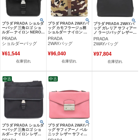
プラダ PRADA ショルダ
プラダ PRADA 2WAYバ
プラダ PRADA 2WAYバ
ーバッグ 三角ロゴ ショ
ッグ カモフラージュ柄
ッグ ガレリア サフィアー
ルダ― ナイロン NERO
ショルダー ナイロン レ
ノ ラージバッグ レザー
シルバー金具 黒 斜め掛
ザー SABBIA シルバー金
ブラック シルバー金具 黒
PRADA
PRADA
PRADA
け 【中古】中古美品
具 ベージュ 茶 黒
ショルダー ハンドバッグ
ショルダーバッグ
2WAYバッグ
2WAYバッグ
TESSUTO CAMOUFL ヒ
イニシャル刻印あり
ップバッグ 2VL028 【中
1BA274 【中古】
¥
61,544
¥
96,040
¥
97,804
古】
在庫切れ
在庫切れ
在庫切れ
中古
中古
プラダ PRADA ショルダ
プラダ PRADA 2WAYバ
ーバッグ 三角ロゴ ショ
ッグ サフィアーノ ベル
ルダ― ナイロン レザー
ニック レザー サフィア
テスート サフィアーノ
ーノ サッチェルピンク