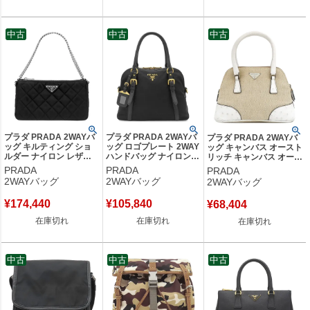
中古
中古
中古
プラダ PRADA 2WAYバ
プラダ PRADA 2WAYバ
プラダ PRADA 2WAYバ
ッグ キルティング ショ
ッグ ロゴプレート 2WAY
ッグ キャンバス オースト
ルダー ナイロン レザー
ハンドバッグ ナイロン
リッチ キャンバス オース
NERO シルバー金具 黒
サフィアーノレザー
トリッチ ベージュ×ホワ
PRADA
PRADA
PRADA
三角ロゴプレート
NERO ゴールド金具 黒
イト シルバー金具 三角ロ
2WAYバッグ
2WAYバッグ
2WAYバッグ
TESUTO IMPUNTU
ショルダー テスート サ
ゴプレート ミニ ショルダ
1BH026 【保存袋】 【中
フィアーノ 1BB013 【中
ー 白 【中古】
¥
174,440
¥
105,840
¥
68,404
古】
古】
在庫切れ
在庫切れ
在庫切れ
中古
中古
中古