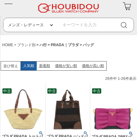
HOME
ブランド別
ハ行
PRADA｜プラダ
バッグ
人気順
新着順
価格が安い順
価格が高い順
並び替え
26
件中
1
-
26
件表示
中古
中古
中古
プラダ PRADA トートバ
プラダ PRADA ハンドバ
プラダ PRADA 2WAYバ