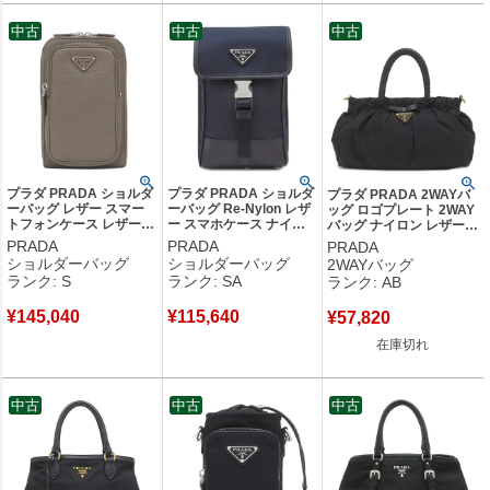
中古
中古
中古
プラダ PRADA ショルダ
プラダ PRADA ショルダ
プラダ PRADA 2WAYバ
ーバッグ レザー スマー
ーバッグ Re-Nylon レザ
ッグ ロゴプレート 2WAY
トフォンケース レザー
ー スマホケース ナイロ
バッグ ナイロン レザー
ヴィッテロ ダイノ バン
ン テスート サフィアー
NERO ゴールド金具 黒
PRADA
PRADA
PRADA
ブー シルバー金具 三角
ノ ブルー シルバー金具
ハンドバッグ ショルダー
ショルダーバッグ
ショルダーバッグ
2WAYバッグ
ロゴ ショルダー ポシェ
紺 携帯 フォンケース
テスート 【中古】中古品
ランク: S
ランク: SA
ランク: AB
ット 2ZH195 【箱】 【中
2ZH109 【箱】 【中古】
古】未使用保管品
新品同様品
¥
145,040
¥
115,640
¥
57,820
在庫切れ
中古
中古
中古