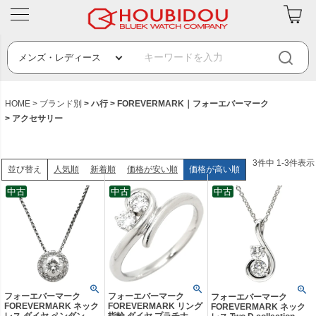
HOME
ブランド別
ハ行
FOREVERMARK｜フォーエバーマーク
アクセサリー
3
件中
1
-
3
件表示
人気順
新着順
価格が安い順
価格が高い順
並び替え
中古
中古
中古
フォーエバーマーク
フォーエバーマーク
フォーエバーマーク
FOREVERMARK ネック
FOREVERMARK リング
FOREVERMARK ネック
レス ダイヤ ペンダント
指輪 ダイヤ プラチナシ