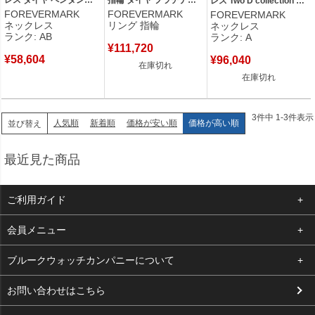
レス Two D collection V2
プラチナシルバー プラチ
ルバー Pt900 2P 2石 2粒
ダイヤ ペンダント プラチ
FOREVERMARK
FOREVERMARK
FOREVERMARK
ナ 【中古】中古品
トワエモア スワール ツ
ナシルバー 2Pダイヤ
ネックレス
リング 指輪
ネックレス
イスト ブライダル マリ
PDPCF66202 【箱】
ランク: AB
ランク: A
ッジ 11号 【中古】
【中古】中古美品
¥
111,720
¥
58,604
¥
96,040
在庫切れ
在庫切れ
3
件中
1
-
3
件表示
人気順
新着順
価格が安い順
価格が高い順
並び替え
最近見た商品
ご利用ガイド
よくある質問
会員メニュー
支払い・送料
ログイン
ブルークウォッチカンパニーについて
お客様の声
お気に入り
会社概要
お問い合わせはこちら