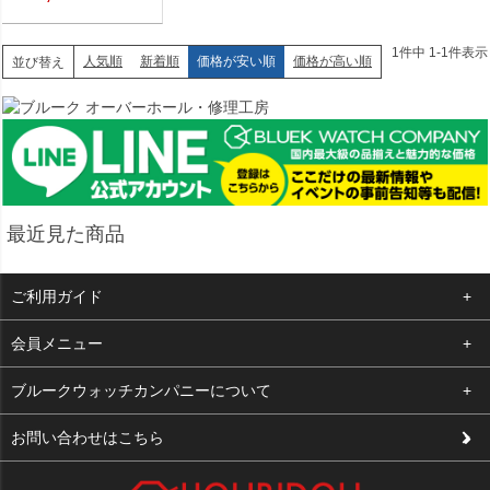
リーン 【中古】新品同様
品
1
件中
1
-
1
件表示
人気順
新着順
価格が安い順
価格が高い順
並び替え
最近見た商品
ご利用ガイド
よくある質問
会員メニュー
支払い・送料
ログイン
ブルークウォッチカンパニーについて
修理依頼
お気に入り
会社概要
お問い合わせはこちら
お客様の声
カート
店舗案内