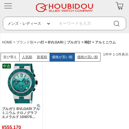
HOME
ブランド別
ハ行
BVLGARI｜ブルガリ
時計
アルミニウム
1
件中
1
-
1
件表示
人気順
新着順
価格が安い順
価格が高い順
並び替え
中古
ブルガリ BVLGARI アル
ミニウム クロノグラフ
エメラルド 104076
BB40ATCH 新品同様 グ
リーン 緑 デイト 限定 メ
¥
555,170
ンズ 腕時計自動巻き グ