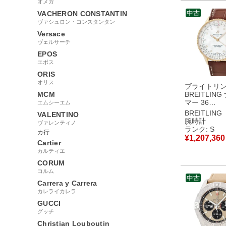
品
オメガ
中古
VACHERON CONSTANTIN
ヴァシュロン・コンスタンタン
Versace
ヴェルサーチ
EPOS
エポス
ORIS
オリス
ブライトリ
MCM
BREITLIN
マー 36
エムシーエム
R17327211A
BREITLING
VALENTINO
R17327 未
腕時計
ヴァレンティノ
K18RG 純
ランク: S
カ行
シェル メン
¥
1,207,360
Cartier
ース 腕時計
シルバー 【
カルティエ
使用保管品
CORUM
コルム
中古
Carrera y Carrera
カレライカレラ
GUCCI
グッチ
Christian Louboutin