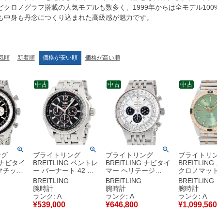
どクロノグラフ搭載の人気モデルも数多く、1999年からは全モデル100
も中身も丹念につくり込まれた高級感が魅力です。
気順
新着順
価格が安い順
価格が高い順
中古
中古
中古
ング
ブライトリング
ブライトリング
ブライトリ
G ナビタイ
BREITLING ベントレ
BREITLING ナビタイ
BREITLIN
マチック
ー バーナート 42 ス
マー ヘリテージ
クロノマット
ACA
ペシャルエディショ
A355G11NP A35350
マチック 38 
BREITLING
BREITLING
BREITLING
H済 クロノ
ン A41390 ブラック
OH済 クロノグラフ
U17356531
腕時計
腕時計
腕時計
ト メンズ
クロノグラフ メンズ
スモールセコンド メ
K18RG×S
ランク: A
ランク: A
ランク: A
き ブラ
腕時計自動巻き ブラ
ンズ 腕時計自動巻き
ヤ メンズ 
¥
539,000
¥
646,800
¥
1,099,560
】中古美
ック 【中古】中古美
シルバー 【中古】中
巻き グリー