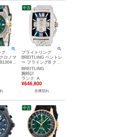
品
バー 【中古】未使用
保管品
中古
ング
ブライトリング
G クロノマ
BREITLING ベントレ
13047
ー フライングB クロ
G×SS コ
ノグラフ A44365 角
BREITLING
ト 逆回
型 青 バー ビッグデ
腕時計
 メンズ
イト メンズ 腕時計自
ランク: A
き グリ
動巻き ブルー 【中
¥
646,800
】中古美
古】中古美品
れ
在庫切れ
中古