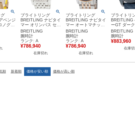
ング
ブライトリング
ブライトリング
ブライトリ
G アベンジ
BREITLING ナビタイ
BREITLING ナビタイ
BREITLIN
クロノグラ
マー オリンパス セミ
マー オートマチック
ーGT ダー
7
パーペチュアルカレ
41 U17326121M1U1
イア エディ
BREITLING
BREITLING
BREITLING
A1X1 デ
ンダー A190G12NP
U17326 K18RG×SS
XB0613C1/
腕時計
腕時計
腕時計
ルセコン
A19340 月相 メンズ
コンビ グレー メンズ
XB0613 デ
ランク: A
ランク: A
¥
883,960
腕時計自動
腕時計自動巻き シル
腕時計自動巻き グレ
メンズ 腕時
¥
786,940
¥
786,940
れ
在庫切
ュ 【中
バー 【中古】中古美
ー 【中古】中古美品
き ブルー 
在庫切れ
在庫切れ
品
気順
新着順
価格が安い順
価格が高い順