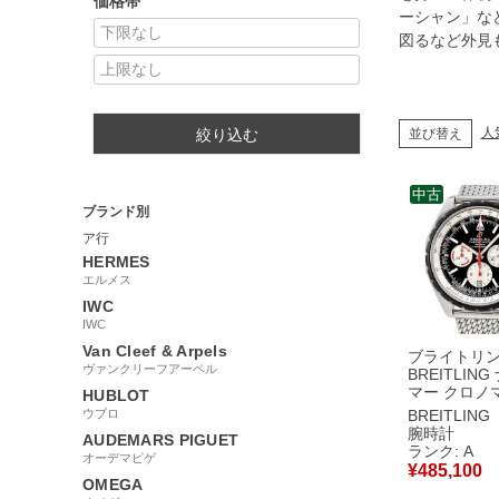
価格帯
ーシャン」な
図るなど外見
人
並び替え
絞り込む
中古
ブランド別
ア行
HERMES
エルメス
IWC
IWC
Van Cleef & Arpels
ブライトリ
ヴァンクリーフアーペル
BREITLIN
マー クロノ
HUBLOT
49 A436B20
ウブロ
BREITLING
A14360 O
腕時計
AUDEMARS PIGUET
グラフ デイ
ランク: A
オーデマピゲ
腕時計自動巻
¥
485,100
ック 【中古
OMEGA