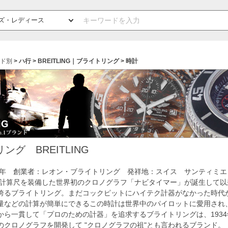
ド別
ハ行
BREITLING｜ブライトリング
時計
ング BREITLING
84年 創業者：レオン・ブライトリング 発祥地：スイス サンティミエ
航空計算尺を装備した世界初のクロノグラフ「ナビタイマー」が誕生して以来
誇るブライトリング。まだコックピットにハイテク計器がなかった時代
量などの計算が簡単にできるこの時計は世界中のパイロットに愛用され
から一貫して「プロのための計器」を追求するブライトリングは、193
のクロノグラフを開発して "クロノグラフの祖"とも言われるブランド