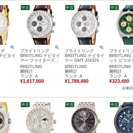
品
古美品
古】中古美
中古
中古
中古
ング
ブライトリング
ブライトリング
ブライトリ
G ナビタイ
BREITLING ナビタイ
BREITLING ナビタイ
BREITLIN
マー ファイターズ
マー GMT J24324
ット ビコロ B
1P1
L13330 Pt950無垢
K18WG無垢 クロノ
OH済 K18Y
BREITLING
BREITLING
BREITLING
使用
クロノグラフ デイト
グラフ デイト 回転ベ
ンビ 緑 デイ
腕時計
腕時計
腕時計
正ダイヤ
限定 メンズ 腕時計自
ゼル 日本限定 メンズ
転防止ベゼル
ランク: A
ランク: A
ランク: A
ズ レディ
動巻き シルバー 【中
腕時計自動巻き シル
腕時計自動巻
¥
1,617,000
¥
1,789,480
¥
323,400
自動巻き
古】中古美品
バー 【中古】中古美
ーン 【中古
在庫切
中古】未
品
品
中古
中古
中古