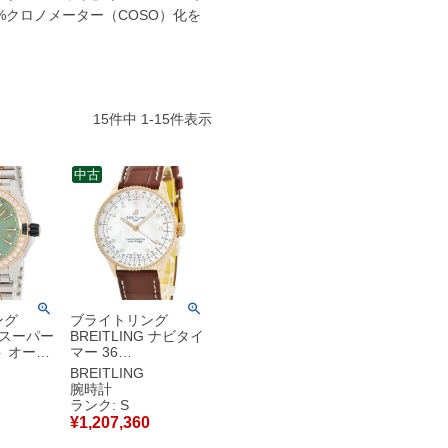
%クロノメーター（COSO）化を
15
件中
1
-
15
件表示
中古
ング
ブライトリング
G スーパー
BREITLING ナビタイ
 オート
マー 36
U17356
R17327211A1P1
BREITLING
L1U1
R17327 未使用 純正
腕時計
S 純正ダイ
ダイヤ K18RG シェ
ランク: S
腕時計自動
ル メンズ レディース
¥
1,207,360
ン 【中
腕時計自動巻き シル