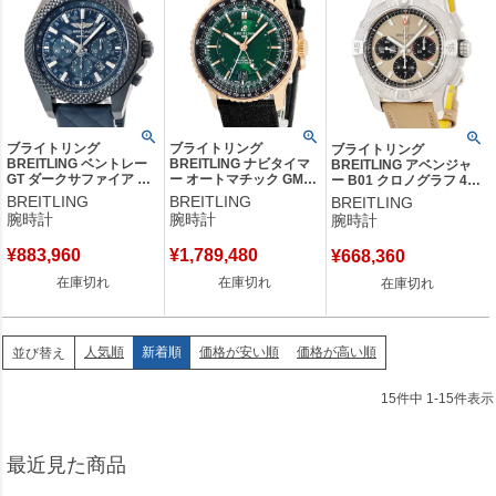
ブライトリング
ブライトリング
ブライトリング
BREITLING ベントレー
BREITLING ナビタイマ
BREITLING アベンジャ
GT ダークサファイア エ
ー オートマチック GMT
ー B01 クロノグラフ 44
ディション
41 R32310251L1P1
AB0147
BREITLING
BREITLING
BREITLING
XB0613C1/C984
R32310 K18RG無垢 グ
AB0147101A1X1 デイト
腕時計
腕時計
腕時計
XB0613 デイト 限定 メ
リーン メンズ 腕時計自
スモールセコンド メンズ
ンズ 腕時計自動巻き ブ
動巻き グリーン 【中
腕時計自動巻き ベージュ
¥
883,960
¥
1,789,480
¥
668,360
ルー 【中古】
古】
【中古】
在庫切れ
在庫切れ
在庫切れ
人気順
新着順
価格が安い順
価格が高い順
並び替え
15
件中
1
-
15
件表示
最近見た商品