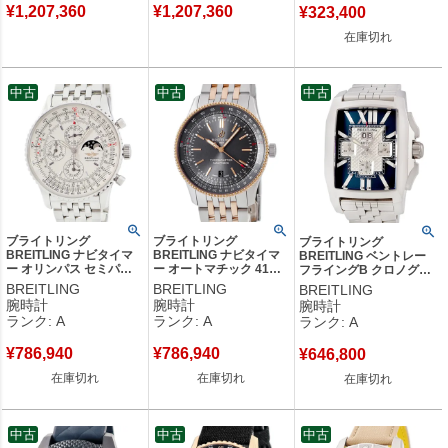
¥
1,207,360
¥
1,207,360
¥
323,400
在庫切れ
中古
中古
中古
ブライトリング
ブライトリング
ブライトリング
BREITLING ナビタイマ
BREITLING ナビタイマ
BREITLING ベントレー
ー オリンパス セミパー
ー オートマチック 41
フライングB クロノグラ
ペチュアルカレンダー
U17326121M1U1
フ A44365 角型 青 バー
BREITLING
BREITLING
BREITLING
A190G12NP A19340 月
U17326 K18RG×SS コ
ビッグデイト メンズ 腕時
腕時計
腕時計
腕時計
相 メンズ 腕時計自動巻
ンビ グレー メンズ 腕時
計自動巻き ブルー 【中
ランク: A
ランク: A
ランク: A
き シルバー 【中古】中
計自動巻き グレー 【中
古】中古美品
古美品
古】中古美品
¥
786,940
¥
786,940
¥
646,800
在庫切れ
在庫切れ
在庫切れ
中古
中古
中古