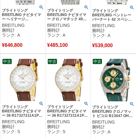
ブライトリング
ブライトリング
ブライトリング
BREITLING ナビタイマ
BREITLING ナビタイマ
BREITLING ベントレー
ー ヘリテージ
ー クロノマチック 49
バーナート 42 スペシャ
A355G11NP A35350 OH
A436B20ACA A14360
ルエディション A41390
BREITLING
BREITLING
BREITLING
済 クロノグラフ スモー
OH済 クロノグラフ デイ
ブラック クロノグラフ メ
腕時計
腕時計
腕時計
ルセコンド メンズ 腕時
ト メンズ 腕時計自動巻
ンズ 腕時計自動巻き ブラ
ランク: A
ランク: A
ランク: A
計自動巻き シルバー
き ブラック 【中古】中
ック 【中古】中古美品
【中古】中古美品
古美品
¥
646,800
¥
485,100
¥
539,000
中古
中古
中古
ブライトリング
ブライトリング
ブライトリング
BREITLING ナビタイマ
BREITLING ナビタイマ
BREITLING クロノマッ
ー 36 R17327211A1P1
ー 36 R17327211A1P1
ト ビコロ B13047 OH済
R17327 未使用 純正ダイ
R17327 未使用 K18RG
K18YG×SS コンビ 緑 デ
BREITLING
BREITLING
BREITLING
ヤ K18RG シェル メンズ
純正ダイヤ シェル メン
イト 逆回転防止ベゼル メ
腕時計
腕時計
腕時計
レディース 腕時計自動巻
ズ レディース 腕時計自
ンズ 腕時計自動巻き グリ
ランク: S
ランク: S
ランク: A
き シルバー 【中古】未
動巻き シルバー 【中
ーン 【中古】中古美品
使用保管品
古】未使用保管品