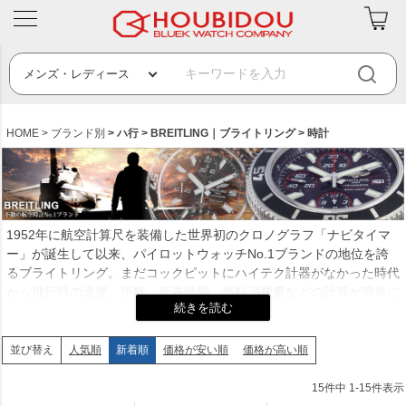
HOME
ブランド別
ハ行
BREITLING｜ブライトリング
時計
1952年に航空計算尺を装備した世界初のクロノグラフ「ナビタイマ
ー」が誕生して以来、パイロットウォッチNo.1ブランドの地位を誇
るブライトリング。まだコックピットにハイテク計器がなかった時代
から飛行時の速度、距離、所要時間、燃料消費量などの計算が簡単に
できるこの時計は世界中のパイロットに愛用され、フライトに役立て
られていました。元々創業から一貫して「プロのための計器」を追求
するブライトリングは、1934年にリセット専用プッシュボタンを持
人気順
新着順
価格が安い順
価格が高い順
並び替え
つ世界初のクロノグラフを開発して "クロノグラフの祖"とも言われる
ブランド。「クロノマット」や「スーパーオーシャン」などクロノグ
15
件中
1
-
15
件表示
ラフ搭載の人気モデルも数多く、1999年からは全モデル100%クロノ