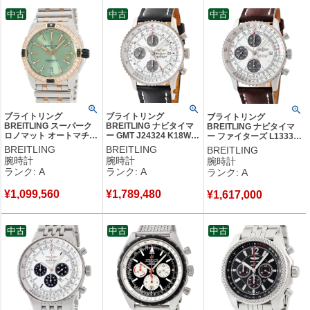
メーター（COSO）化を図るなど外見も中身も丹念につくり込まれた
中古
中古
中古
高級感が魅力です。
創業年：1884年
発祥地：スイス サンティミエ
創業者：レオン・ブライトリング
ブライトリング
ブライトリング
ブライトリング
BREITLING スーパーク
BREITLING ナビタイマ
BREITLING ナビタイマ
ロノマット オートマチッ
ー GMT J24324 K18WG
ー ファイターズ L13330
ク 38 U17356
無垢 クロノグラフ デイ
Pt950無垢 クロノグラフ
BREITLING
BREITLING
BREITLING
U17356531L1U1
ト 回転ベゼル 日本限定
デイト 限定 メンズ 腕時
腕時計
腕時計
腕時計
K18RG×SS 純正ダイヤ
メンズ 腕時計自動巻き
計自動巻き シルバー 【中
ランク: A
ランク: A
ランク: A
メンズ 腕時計自動巻き
シルバー 【中古】中古美
古】中古美品
グリーン 【中古】中古美
品
¥
1,099,560
¥
1,789,480
品
¥
1,617,000
中古
中古
中古