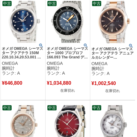
中古
中古
中古
オメガ OMEGA シーマス
オメガ OMEGA シーマス
オメガ OMEGA シーマス
ター アクアテラ 150M
ター 1000 プロプロフ
ター アクアテラ アニュア
220.10.34.20.53.001 純
166.093 The Grand デイ
ルカレンダー
正ダイヤ グロッシー 青
ト 逆回転防止ベゼル ヴ
231.20.39.22.06.001
OMEGA
OMEGA
OMEGA
デイト レディース 腕時
ィンテージ メンズ 腕時
K18RG×SS コンビ メン
腕時計
腕時計
腕時計
計自動巻き ブルー 【中
計自動巻き ネイビー
ズ 腕時計自動巻き グレー
ランク: A
ランク: A
ランク: A
古】中古美品
【中古】中古美品
【中古】中古美品
¥
646,800
¥
1,034,880
¥
1,002,540
在庫切れ
在庫切れ
中古
中古
中古