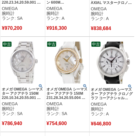
220.23.34.20.59.001 新
ン 600M
AXIAL マスタークロノメ
品同様 K18RG×SS 純正
232.15.42.21.01.001 OH
ーター 150M
OMEGA
OMEGA
OMEGA
ダイヤ レディース 腕時
済 純正ダイヤ デイト メ
220.12.41.21.03.008 水
腕時計
腕時計
腕時計
計自動巻き ピンク 【中
ンズ 腕時計自動巻き ブ
色 メンズ 腕時計自動巻き
ランク: SA
ランク: A
ランク: A
古】新品同様品
ラック 【中古】中古美品
ブルー 【中古】中古美品
¥
970,200
¥
916,300
¥
838,684
中古
中古
中古
オメガ OMEGA シーマス
オメガ OMEGA シーマス
オメガ OMEGA シーマス
ター アクアテラ 150M
ター アクアテラ 150M
ター アクアテラ クロノグ
220.10.34.20.55.001 新
231.28.34.20.55.004 新
ラフ コーアクシャル
品同様 純正ダイヤ シェ
品同様 K18YG×SS 純正
150M
OMEGA
OMEGA
OMEGA
ル メンズ レディース 腕
ダイヤ 白 レディース 腕
231.13.44.50.04.001 白
腕時計
腕時計
腕時計
時計自動巻き ホワイト
時計自動巻き ホワイト
メンズ 腕時計自動巻き ホ
ランク: SA
ランク: SA
ランク: A
【中古】新品同様品
【中古】新品同様品
ワイト 【中古】中古美品
¥
786,940
¥
754,600
¥
646,800