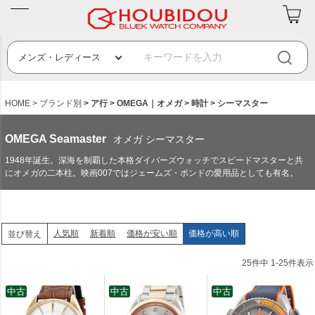
HOME
ブランド別
ア行
OMEGA｜オメガ
時計
シーマスター
OMEGA Seamaster
オメガ シーマスター
1948年誕生。深海を制覇した本格ダイバーズウォッチでスピードマスターと共
にオメガの二本柱。映画007ではジェームズ・ボンドの愛用品としても有名。
人気順
新着順
価格が安い順
価格が高い順
並び替え
25
件中
1
-
25
件表示
中古
中古
中古