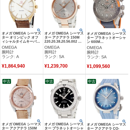
オメガ OMEGA シーマス
オメガ OMEGA シーマス
オメガ OMEGA シーマス
ター オリンピック オフ
ター アクアテラ 150M
ター プラネットオーシャ
ィシャルタイムキーパー
220.20.38.20.56.002 新
ン 600M
522.53.40.20.04.001
品同様 K18RG×SS コン
215.92.46.51.99.001 新
OMEGA
OMEGA
OMEGA
K18YG無垢 メンズ 腕時
ビ 純正ダイヤ メンズ 腕
品同様 グレー オレンジ
腕時計
腕時計
腕時計
計自動巻き ホワイト
時計自動巻き グレー
メンズ 腕時計自動巻き グ
ランク: A
ランク: SA
ランク: SA
【中古】中古美品
【中古】新品同様品
レー 【中古】新品同様品
¥
1,864,940
¥
1,239,700
¥
1,099,560
中古
中古
中古
オメガ OMEGA シーマス
オメガ OMEGA シーマス
オメガ OMEGA シーマス
ター アクアテラ 150M
ター プラネットオーシャ
ター アクアテラ CO-