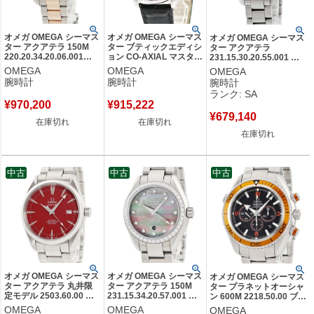
オメガ OMEGA シーマス
オメガ OMEGA シーマス
オメガ OMEGA シーマス
ター アクアテラ 150M
ター ブティックエディシ
ター アクアテラ
220.20.34.20.06.001
ョン CO-AXIAL マスター
231.15.30.20.55.001 新
K18PG×SS アゲートグ
クロノメーター
品同様 純正ダイヤ ホワイ
OMEGA
OMEGA
OMEGA
レー レディース 腕時計
511.13.40.20.11.002 メ
ト シェル レディース 腕
腕時計
腕時計
腕時計
自動巻き グレー 【中
ンズ 腕時計自動巻き レ
時計自動巻き ホワイト
ランク: SA
古】
ッド 【中古】
【中古】新品同様品
¥
970,200
¥
915,222
¥
679,140
在庫切れ
在庫切れ
在庫切れ
中古
中古
中古
オメガ OMEGA シーマス
オメガ OMEGA シーマス
オメガ OMEGA シーマス
ター アクアテラ 丸井限
ター アクアテラ 150M
ター プラネットオーシャ
定モデル 2503.60.00 レ
231.15.34.20.57.001 純
ン 600M 2218.50.00 ブラ
ッド 赤 デイト シースル
正ダイヤ グレー シェル
ック オレンジ スモールセ
OMEGA
OMEGA
OMEGA