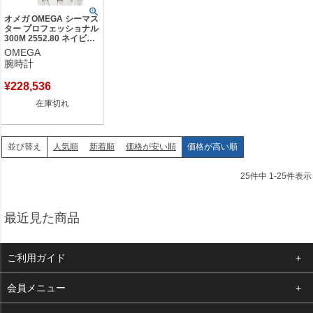
オメガ OMEGA シーマス
ター プロフェッショナル
300M 2552.80 ネイビー
デイト 逆回転防止ベゼル
OMEGA
メンズ 腕時計自動巻き
腕時計
ネイビー 【中古】
¥
228,536
在庫切れ
人気順
新着順
価格が安い順
価格が高い順
並び替え
25
件中
1
-
25
件表示
最近見た商品
ご利用ガイド
よくある質問
会員メニュー