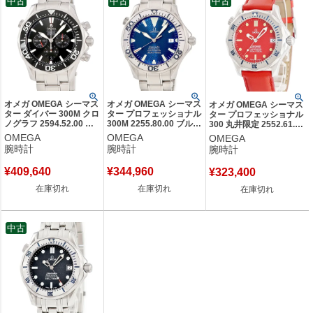
中古
中古
中古
オメガ OMEGA シーマス
オメガ OMEGA シーマス
オメガ OMEGA シーマス
ター ダイバー 300M クロ
ター プロフェッショナル
ター プロフェッショナル
ノグラフ 2594.52.00 ブ
300M 2255.80.00 ブルー
300 丸井限定 2552.61.05
ラック デイト スモール
デイト 逆回転防止ベゼル
OH済 デイト レッド メン
OMEGA
OMEGA
OMEGA
セコンド メンズ 腕時計
メンズ 腕時計自動巻き
ズ レディース 腕時計自動
腕時計
腕時計
腕時計
自動巻き ブラック 【中
ブルー 【中古】
巻き レッド 【中古】
古】
¥
409,640
¥
344,960
¥
323,400
在庫切れ
在庫切れ
在庫切れ
中古