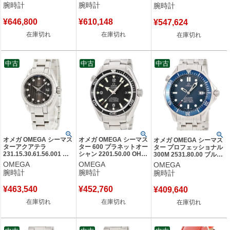
ーバック メンズ 腕時計
レディース 腕時計自動巻
コンド メンズ 腕時計自動
腕時計
腕時計
腕時計
自動巻き レッド 【中
き グレー 【中古】
巻き ブラック 【中古】
古】
¥
646,800
¥
610,148
¥
547,624
在庫切れ
在庫切れ
在庫切れ
中古
中古
中古
オメガ OMEGA シーマス
オメガ OMEGA シーマス
オメガ OMEGA シーマス
ターアクアテラ
ター 600 プラネットオー
ター プロフェッショナル
231.15.30.61.56.001 純
シャン 2201.50.00 OH済
300M 2531.80.00 ブルー
正ダイヤ デイト グレー
ブラック 黒 逆回転防止
デイト 逆回転防止ベゼル
OMEGA
OMEGA
OMEGA
レディース 腕時計クオー
ベゼル メンズ 腕時計自
メンズ 腕時計自動巻き ブ
腕時計
腕時計
腕時計
ツ グレー 【中古】
動巻き ブラック 【中
ルー 【中古】
古】
¥
463,540
¥
452,760
¥
409,640
在庫切れ
在庫切れ
在庫切れ