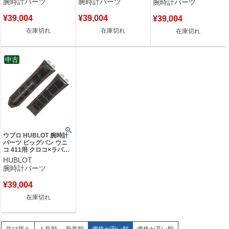
腕時計パーツ
腕時計パーツ
腕時計パーツ
ル ラバー ブルー 新品同
品同様 ベルト 24mm 赤
品同様 ベルト ストラップ
様 ベルト 24mm ブルー
レッド 黄 イエロー 【中
24mm ピンク 【中古】
¥
39,004
¥
39,004
¥
39,004
グレー 【中古】
古】
在庫切れ
在庫切れ
在庫切れ
中古
ウブロ HUBLOT 腕時計
パーツ ビッグバン ウニ
コ 411用 クロコ×ラバー
バンド クロコダイル ラ
HUBLOT
バー ブラック 純正 替え
腕時計パーツ
ベルト ストラップ
28mm ブラック 黒 【中
¥
39,004
古】
在庫切れ
人気順
新着順
価格が安い順
価格が高い順