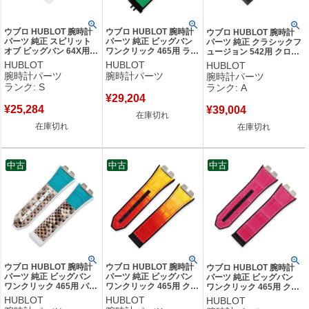
ウブロ HUBLOT 腕時計
ウブロ HUBLOT 腕時計
ウブロ HUBLOT 腕時計
パーツ 純正 スピリット
パーツ 純正 ビッグバン
パーツ 純正 クラシックフ
オブ ビッグバン 64X用
ワンクリック 465用 ラバ
ュージョン 542用 クロコ
ラバーバンド ラバー ホ
ーバンド ラバー グリー
×ラバーバンド クロコダ
HUBLOT
HUBLOT
HUBLOT
ワイト 新品未使用 替え
ン 新品同様 替え ベルト
イル ラバー ブラック 新
腕時計パーツ
腕時計パーツ
腕時計パーツ
ベルト ストラップ スペ
ストラップ 24mm 緑 グ
品同様 ベルト 替え
ランク: S
ランク: A
ア 28mm ホワイト 白
リーン 【中古】
22mm ブラック 黒 【中
¥
29,204
【中古】未使用保管品
古】中古美品
¥
25,284
¥
39,004
在庫切れ
在庫切れ
在庫切れ
中古
中古
中古
ウブロ HUBLOT 腕時計
ウブロ HUBLOT 腕時計
ウブロ HUBLOT 腕時計
パーツ 純正 ビッグバン
パーツ 純正 ビッグバン
パーツ 純正 ビッグバン
ワンクリック 465用 パイ
ワンクリック 465用 クロ
ワンクリック 465用 クロ
ソン×クロコ×ラバーバン
コ×ラバーバンド クロコ
コ×ラバーバンド クロコ
HUBLOT
HUBLOT
HUBLOT
ド パイソン クロコダイ
ダイル ラバー レッド 新
ダイル ラバー ピンク 新