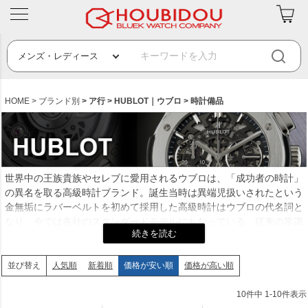
HOME
ブランド別
ア行
HUBLOT｜ウブロ
時計備品
世界中の王族貴族やセレブに愛用されるウブロは、「成功者の時計」
の異名を取る高級時計ブランド。誕生当時は異端児扱いされたという
金無垢にラバーベルトを初めて採用した高級時計はウブロの代名詞と
なり、今では各社のスタンダードモデルにもなっている。従来の常識
を覆す革新性を追求して「異なる素材とアイデアの融合」をコンセプ
トに打ち出すウブロは比類なき時計を生み出すため常に固定概念を打
ち破る。「確立されたコードから離れること、踏み固められた道では
人気順
新着順
価格が安い順
価格が高い順
並び替え
なく新しい道を進むこと」をモットーに革新的なアーティストとのコ
ラボや限定モデルも数多く発表。今後もますます目の離せないブラン
10
件中
1
-
10
件表示
ドだ。