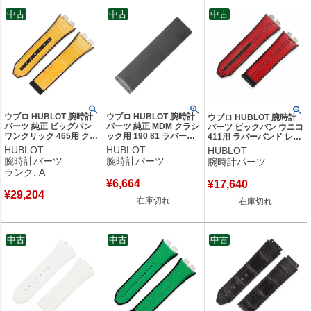
中古
中古
中古
創業年：1979年
発祥地：スイス ニヨン
創業者：カルロ・クロッコ
ウブロ HUBLOT 腕時計
ウブロ HUBLOT 腕時計
ウブロ HUBLOT 腕時計
パーツ 純正 ビッグバン
パーツ 純正 MDM クラシ
パーツ ビックバン ウニコ
ワンクリック 465用 クロ
ック用 190 81 ラバーバ
411用 ラバーバンド レザ
コ×ラバーバンド クロコ
ンド ラバー ブラック 替
ー ラバー ブラック 純正
HUBLOT
HUBLOT
HUBLOT
ダイル ラバー イエロー
え ベルト ストラップ 予
替え ベルト ストラップ
腕時計パーツ
腕時計パーツ
腕時計パーツ
ベルト ストラップ 替え
備 交換 スペア 20mm ブ
28mm 赤 黒 レッド ブラ
ランク: A
24mm 黄 イエロー 【中
ラック 黒 【中古】
ック 【中古】
¥
6,664
¥
17,640
古】中古美品
¥
29,204
在庫切れ
在庫切れ
中古
中古
中古