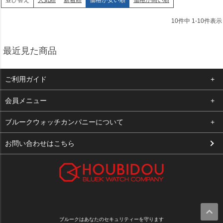
並び替え
10
件中
1
-
10
件表示
最近見た商品
ご利用ガイド
よくある質問
会員メニュー
支払い・送料
ログイン
ブルークウォッチカンパニーについて
お客様の声
お気に入り
会社概要
お問い合わせはこちら
買取について
カート
店舗案内
メルマガ登録
特定商取引法に基づく表示
新規会員登録
プライバシーポリシー
ブルークはあなたのセキュリティーを守ります