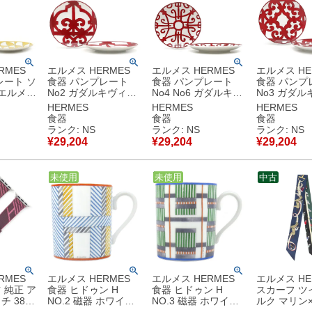
RMES
エルメス HERMES
エルメス HERMES
エルメス HE
レート ソ
食器 パンプレート
食器 パンプレート
食器 パンプ
 エルメス
No2 ガダルキヴィー
No4 No6 ガダルキヴ
No3 ガダ
器 イエ
ル 2枚セット 磁器 ポ
ィール 2枚セット 磁
ル 2枚セット
HERMES
HERMES
HERMES
ト 新品
ーセリン レッド×ホ
器 ポーセリン レッド
ッド×ホワイ
食器
食器
食器
セリン お
ワイト 新品 未使用
×ホワイト 新品 未使
未使用 赤 
ランク: NS
ランク: NS
ランク: NS
赤 P011112P 【箱】
用 赤
P011212P
¥
29,204
¥
29,204
¥
29,204
使用保管
【中古】未使用保管
P011312P/P011512P
【中古】未
品
【箱】 【中古】未使
品
用保管品
中古
未使用
中古
未使用
中古
RMES
エルメス HERMES
エルメス HERMES
エルメス HE
 純正 ア
食器 ヒドゥン H
食器 ヒドゥン H
スカーフ ツ
チ 38
NO.2 磁器 ホワイト×
NO.3 磁器 ホワイト×
ルク マリン