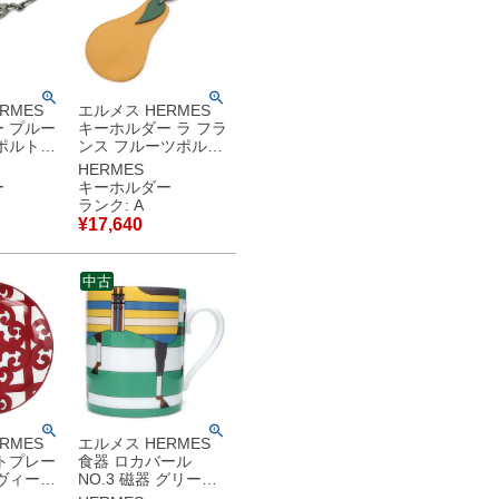
RMES
エルメス HERMES
 プルー
キーホルダー ラ フラ
ポルトク
ンス フルーツポルト
プルーン
クレ ヴァッシュ ナチ
HERMES
 プラム
ュラル シルバー金具
ー
キーホルダー
ーフ チ
洋梨 梨 ナシ フルー
ランク: A
ツモチーフ チャーム
¥
17,640
品
【中古】中古美品
中古
RMES
エルメス HERMES
トプレー
食器 ロカバール
ヴィール
NO.3 磁器 グリーン
リン レッ
緑 黄色 マグカップ