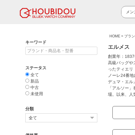
HOME
ブラン
キーワード
エルメス 
創業年：18
高級バッグや
ステータス
ったティエリ
全て
ノーレ24番
新品
デュマ・エル
中古
「アルソー」
未使用
場。以来、人
分類