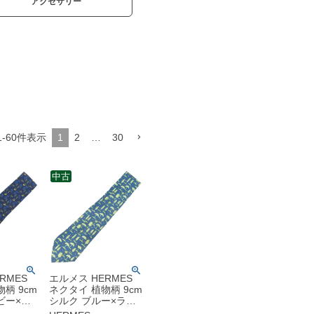
アクセサリー
1
-
60
件表示
1
2
…
30
中古
RMES
エルメス HERMES
柄 9cm
ネクタイ 植物柄 9cm
ビー×マ
シルク ブルー×ライ
 青 花
トグリーン 青 黄緑