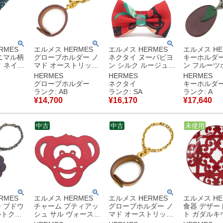
RMES
エルメス HERMES
エルメス HERMES
エルメス HE
ニマル柄
グローブホルダー ノ
ネクタイ ヌーパピヨ
キーホルダー
ク ネイビ
マド オーストリッチ
ン シルク ルージュ×
ン フルーツ
ラー 紺
チェスナッツ ゴール
ブルー×ヴェール 赤
レ レザー 
HERMES
HERMES
HERMES
ド金具 手袋ホルダー
蝶ネクタイ ボウネク
シルバー金具
グローブホルダー
ネクタイ
キーホルダ
【中古】中古品
タイ 【熱帯のモダニ
フルーツモチ
ランク: AB
ランク: SA
ランク: A
ズム】 H782974S
ャーム 【箱】 【中
¥
14,700
¥
16,170
¥
17,640
【箱】 【中古】新品
古】中古美
同様品
中古
中古
中古
未使用
RMES
エルメス HERMES
エルメス HERMES
エルメス HE
 ブドウ
チャーム プティアッ
グローブホルダー ノ
食器 デザー
ルトクレ
シュ サル ヴォースイ
マド オーストリッチ
ト ガダルキ
レザン シ
フト ヴォーエプソン
GP チェスナッツ ゴ
磁器 ポーセ