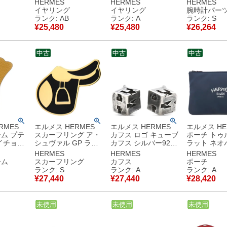
HERMES
HERMES
HERMES
ブ】
ヴィンテージ ラウン
ールド金具 紺 青 ラ
替え スペア 
イヤリング
イヤリング
腕時計パー
 【箱】
ド サークル ロゴ
ウンド 丸型 香水瓶
ルト 12mm
ランク: AB
ランク: A
ランク: S
古美品
【箱】 【中古】中古
クリップ 【箱】 【中
ラック 黒 尾
¥
25,480
¥
25,480
¥
26,264
品
古】中古美品
棒 【中古】未使用保
管品
中古
中古
中古
RMES
エルメス HERMES
エルメス HERMES
エルメス HE
ム プテ
スカーフリング ア・
カフス ロゴ キューブ
ポーチ トゥ
イチョウ
シュヴァル GP ラッ
カフス シルバー925
ラット ネオ
ブル ブラ
カー ブラック×ゴー
シルバー SV925
ナイロン ポ
HERMES
HERMES
HERMES
 葉っぱ
ルド 鞍 あぶみモチー
【箱】 【中古】中古
エラスタン 
ーム
スカーフリング
カフス
ポーチ
フ カレ70用 2023AW
美品
マットブラ
ランク: S
ランク: A
ランク: A
様品
【中古】未使用保管
紺 ウエット
¥
27,440
¥
27,440
¥
28,420
品
ボンディング 【
古】中古美
中古
未使用
中古
未使用
中古
未使用