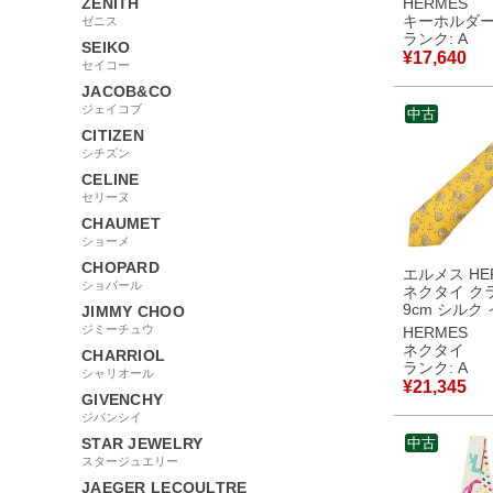
ZENITH
HERMES
ルバー金具 
キーホルダ
ゼニス
プ フルーツ
ランク: A
SEIKO
チャーム 【中古】中
¥
17,640
セイコー
古美品
JACOB&CO
ジェイコブ
中古
CITIZEN
シチズン
CELINE
セリーヌ
CHAUMET
ショーメ
CHOPARD
エルメス HE
ショパール
ネクタイ ク
9cm シルク
JIMMY CHOO
貝柄 貝殻 真珠 
ジミーチュウ
HERMES
古】中古美
ネクタイ
CHARRIOL
ランク: A
シャリオール
¥
21,345
GIVENCHY
ジバンシイ
STAR JEWELRY
中古
スタージュエリー
JAEGER LECOULTRE