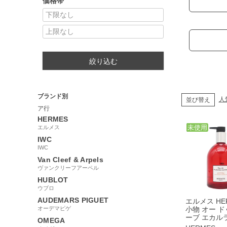
価格帯
絞り込む
ブランド別
人
並び替え
ア行
HERMES
中古
未使用
エルメス
IWC
IWC
Van Cleef & Arpels
ヴァンクリーフアーペル
HUBLOT
ウブロ
AUDEMARS PIGUET
エルメス HE
オーデマピゲ
小物 オー ド
ーブ エカル
OMEGA
ラス リサイ