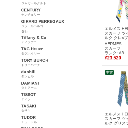
ジャガールクルト
CENTURY
センチュリー
GIRARD PERREGAUX
ジラールペルゴ
エルメス HE
タ行
スカーフ ツ
Tiffany & Co
ルク クレ×
ージュ
ティファニー
HERMES
【BOUCLER
スカーフ
TAG Heuer
MODERNE
ランク: AB
タグホイヤー
バックル】 【中古】
¥
23,520
TORY BURCH
中古品
トリーバーチ
dunhill
中古
ダンヒル
DAMIANI
ダミアーニ
TISSOT
ティソ
TASAKI
タサキ
エルメス HE
TUDOR
スカーフ ツ
チュードル
ルク グリス
×ヴェール 