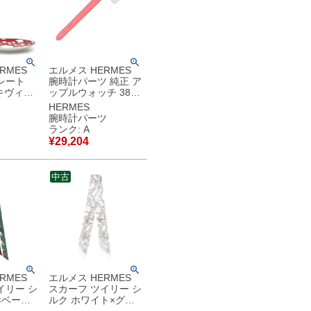
RMES
エルメス HERMES
レート
腕時計パーツ 純正 ア
ルキヴィー
ップルウォッチ 38
 磁器 レ
40 41mm用 レザー
HERMES
ト 新品
ステンレススチール
腕時計パーツ
ポーセリン
ローズアザレ×ローズ
ランク: A
 【箱】
エクストリーム×ボル
¥
29,204
使用保管
ドー ヴォースイフト
ドゥブルトゥール ベ
ルト 32ｍｍ 尾錠付
中古
き 【中古】中古美品
RMES
エルメス HERMES
イリー シ
スカーフ ツイリー シ
×ベージ
ルク ホワイト×グリ