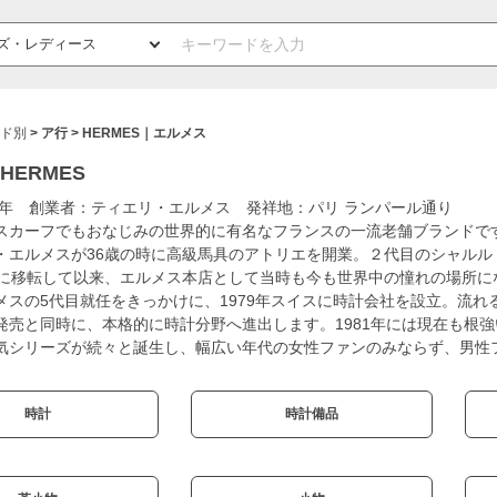
ド別
ア行
HERMES｜エルメス
HERMES
37年 創業者：ティエリ・エルメス 発祥地：パリ ランパール通り
スカーフでもおなじみの世界的に有名なフランスの一流老舗ブランドです
・エルメスが36歳の時に高級馬具のアトリエを開業。２代目のシャルル
地に移転して以来、エルメス本店として当時も今も世界中の憧れの場所にな
メスの5代目就任をきっかけに、1979年スイスに時計会社を設立。流れ
発売と同時に、本格的に時計分野へ進出します。1981年には現在も根
気シリーズが続々と誕生し、幅広い年代の女性ファンのみならず、男性
時計
時計備品