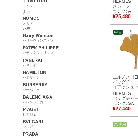
TOM FORD
HERMES
グル ラブ ラ
スカーフ
トムフォード
H063513S
ランク: A
ナ行
【中古】中
¥
25,480
NOMOS
ノモス
ハ行
中古
Harry Winston
ハリーウィンストン
PATEK PHILIPPE
パテックフィリップ
PANERAI
パネライ
HAMILTON
エルメス HE
ハミルトン
バッグチャー
BURBERRY
ィアッシュ 
バーバリー
トゴ シェー
HERMES
ウン×ブルー
BALENCIAGA
バッグチャ
petit H 【箱】 【中
バレンシアガ
ランク: SA
古】新品同
¥
27,440
PIAGET
ピアジェ
BVLGARI
中古
未使用
ブルガリ
PRADA