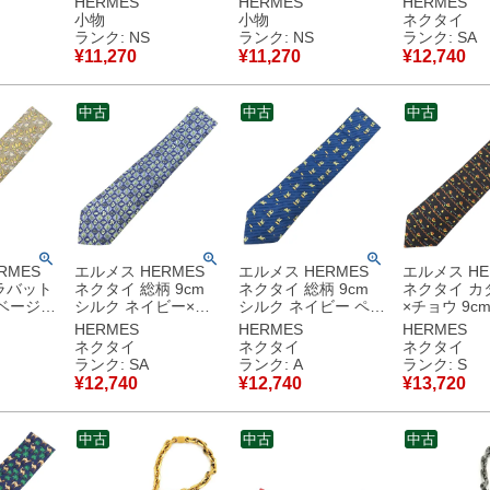
HERMES
HERMES
HERMES
新品 未
ス製 レッド 新品 未
ーン 新品 未使用 ハ
柄 【中古】新品同様
小物
小物
ネクタイ
＆ボディ
使用 ハンド＆ボディ
ンド＆ボディ クレン
品
ランク: NS
ランク: NS
ランク: SA
グジェル
クレンジングジェル
ジングジェル
¥
11,270
¥
11,270
¥
12,740
 【箱】
V113807V0 【箱】
V113805V0 【箱】
使用保管
【中古】未使用保管
【中古】未使用保管
品
品
中古
中古
中古
RMES
エルメス HERMES
エルメス HERMES
エルメス HE
ラバット
ネクタイ 総柄 9cm
ネクタイ 総柄 9cm
ネクタイ カ
 ベージュ
シルク ネイビー×ブ
シルク ネイビー ペガ
×チョウ 9c
ー 植物
ルー 市松模様 葉っぱ
サス柄 【中古】中古
ブラック×マ
HERMES
HERMES
HERMES
 【中
リーフ柄 【中古】新
美品
ー 黒 蝶 【中古】未
ネクタイ
ネクタイ
ネクタイ
品
品同様品
使用保管品
ランク: SA
ランク: A
ランク: S
¥
12,740
¥
12,740
¥
13,720
中古
中古
中古