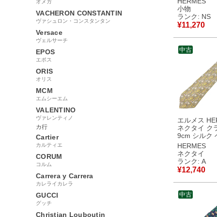
HERMES
オメガ
ス製 レッド 
小物
VACHERON CONSTANTIN
使用 ハンド
ランク: NS
ヴァシュロン・コンスタンタン
クレンジン
¥
11,270
V113807V0
Versace
【中古】未
ヴェルサーチ
品
中古
EPOS
エポス
ORIS
オリス
MCM
エムシーエム
VALENTINO
ヴァレンティノ
エルメス HE
カ行
ネクタイ ク
9cm シルク
Cartier
×マルチカラ
カルティエ
HERMES
柄 ティーポット
ネクタイ
CORUM
古】中古美
ランク: A
コルム
¥
12,740
Carrera y Carrera
カレライカレラ
中古
GUCCI
グッチ
Christian Louboutin