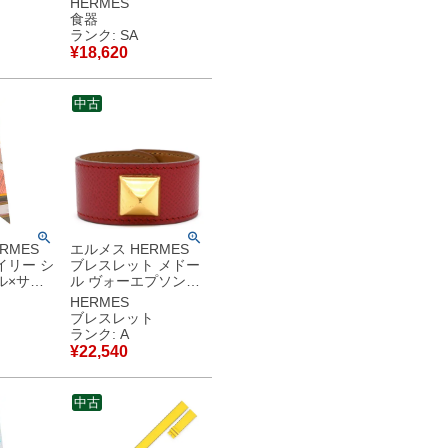
HERMES
 新品 未
ポーセリン
食器
P051232P 【箱】
ランク: SA
古】未使
【中古】新品同様品
¥
18,620
中古
RMES
エルメス HERMES
イリー シ
ブレスレット メドー
ル×サー
ル ヴォーエプソン
リーヌ
GP レッド ゴールド
HERMES
金具 レザーブレス ス
ブレスレット
 羅針盤の
タッズ 【箱】 【中
ランク: A
古】中古美品
¥
22,540
古】中古
中古