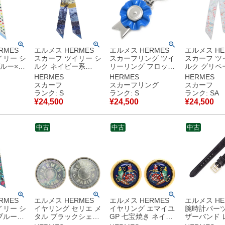
RMES
エルメス HERMES
エルメス HERMES
エルメス HE
イリー シ
スカーフ ツイリー シ
スカーフリング ツイ
スカーフ ツ
ブルー×ル
ルク ネイビー系
リーリング フロット
ルク グリペ
【JUNGLE LOVE
メタル ブルー×シル
レナディン 【
HERMES
HERMES
HERMES
IE
RAINBOW/ジャング
バー シルバー金具 表
DI PRIMAV
スカーフ
スカーフリング
スカーフ
/モダンな
ル ラブ レインボー】
彰リボン リボンモチ
島】 【箱】 【中古】
ランク: S
ランク: S
ランク: SA
【箱】 【中古】未使
ーフ 【中古】未使用
新品同様品
¥
24,500
¥
24,500
¥
24,500
用保管品
保管品
中古
中古
中古
RMES
エルメス HERMES
エルメス HERMES
エルメス HE
イリー シ
イヤリング セリエ メ
イヤリング エマイユ
腕時計パーツ
ブルート
タル ブラックシェル
GP 七宝焼き ネイビ
ザーバンド 
【ジャン
ブラックXシルバー
ー×マルチカラー ゴ
GP ブラック