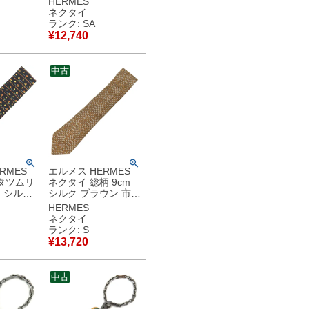
HERMES
木 森 【中古】新品同
ネクタイ
様品
ランク: SA
¥
12,740
中古
RMES
エルメス HERMES
タツムリ
ネクタイ 総柄 9cm
m シルク
シルク ブラウン 市松
ルチカラ
模様 手書き 【中古】
HERMES
未使用保管品
ネクタイ
ランク: S
¥
13,720
中古