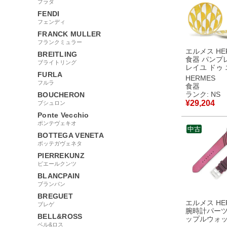
プラダ
FENDI
フェンディ
FRANCK MULLER
フランクミュラー
エルメス HE
BREITLING
食器 パンプ
ブライトリング
レイユ ドゥ
FURLA
2枚セット 磁
HERMES
フルラ
ロー×ホワイ
食器
未使用 ポー
ランク: NS
BOUCHERON
皿 P046012P 【箱】
¥
29,204
ブシュロン
【中古】未
Ponte Vecchio
品
ポンテヴェキオ
中古
BOTTEGA VENETA
ボッテガヴェネタ
PIERREKUNZ
ピエールクンツ
BLANCPAIN
ブランパン
BREGUET
エルメス HE
ブレゲ
腕時計パーツ
BELL&ROSS
ップルウォッ
ベル&ロス