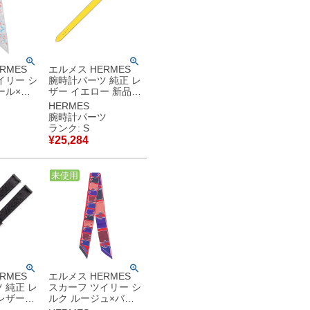
RMES
エルメス HERMES
イリー シ
腕時計パーツ 純正 レ
ール×グ
ザー イエロー 新品未
ISOLA
使用 レザー ベルト
HERMES
ERA/春の
バンド ストラップ ブ
腕時計パーツ
レスレット 19ｍｍ
ランク: S
黄 イエロー ドゥブル
¥
25,284
トゥール 替え 予備
【中古】未使用保管
品
中古
未使用
RMES
エルメス HERMES
 純正 レ
スカーフ ツイリー シ
レザー
ルク ルージュ×バイ
 未使用
オレット×マリン 新