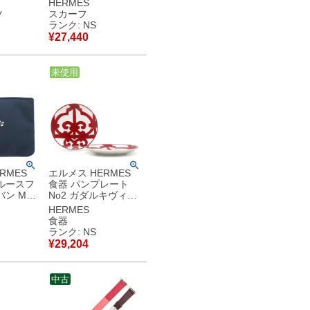
HERMES
交換 ベ
品 未使用
ツ
スカーフ
 本革 ブ
【CAMAILS/カマイ
ランク: NS
錠 バネ
ユ】 H063358S
¥
27,440
【箱】 【中古】未使
用保管品
中古
未使用
RMES
エルメス HERMES
ルースフ
食器 パンプレート
バン MM
No2 ガダルキヴィー
リアミド
ル 2枚セット 磁器 ポ
HERMES
ネイビー
ーセリン レッド×ホ
食器
ック金具
ワイト 新品 未使用
ランク: NS
スーツ風
赤 P011112P 【箱】
¥
29,204
中
【中古】未使用保管
品
品
中古