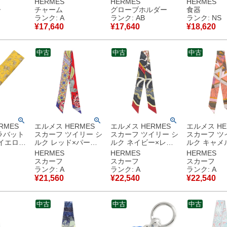
HERMES
HERMES
HERMES
紫 グレー
レッド×ブラック 赤
ールド金具 茶 手袋ホ
ド×ホワイト
ー
チャーム
グローブホルダー
食器
モチーフ
黒 猿 チャーム シュ
ルダー 【中古】中古
使用 赤 P011007P
ランク: A
ランク: AB
ランク: NS
ーズチャーム petit H
品
【箱】 【中
¥
17,640
¥
17,640
¥
18,620
【中古】中古美品
用保管品
中古
中古
中古
RMES
エルメス HERMES
エルメス HERMES
エルメス HE
ラバット
スカーフ ツイリー シ
スカーフ ツイリー シ
スカーフ ツ
 イエロー
ルク レッド×パープ
ルク ネイビー×レッ
ルク キャメ
【中
ル×マルチカラー
ド×マルチカラー
モン×ヴィオ
HERMES
HERMES
HERMES
品
【THE SAVANA
【GRAND APPARAT/
【ROSE DE
スカーフ
スカーフ
スカーフ
DANCE / サバンナの
グラン アパラ】
COMPAS /
ランク: A
ランク: A
ランク: A
ダンス 】 【箱】
【箱】 【中古】中古
バラ】 H101696S
¥
21,560
¥
22,540
¥
22,540
【中古】中古美品
美品
【箱】 【中
美品
中古
中古
中古